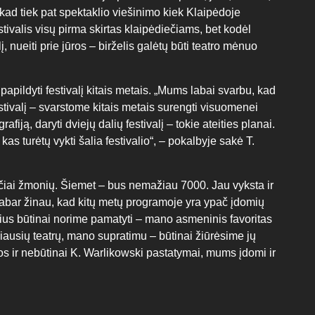
 kad tiek pat spektaklio viešinimo kiek Klaipėdoje
stivalis visų pirma skirtas klaipėdiečiams, bet kodėl
į, nueiti prie jūros – birželis galėtų būti teatro mėnuo
pildyti festivalį kitais metais. „Mums labai svarbu, kad
tivalį – svarstome kitais metais surengti visuomenei
fiją, daryti dviejų dalių festivalį – tokie ateities planai.
as turėtų vykti šalia festivalio“, – pokalbyje sakė T.
čiai žmonių. Šiemet – bus nemažiau 7000. Jau vyksta ir
abar žinau, kad kitų metų programoje yra ypač įdomių
lius būtinai norime pamatyti – mano asmeninis favoritas
ausių teatrų, mano supratimu – būtinai žiūrėsime jų
s ir nebūtinai K. Warlikowski pastatymai, mums įdomi ir