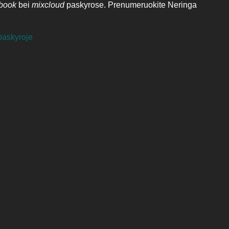
ebook
bei
mixcloud
paskyrose. Prenumeruokite Neringa
paskyroje