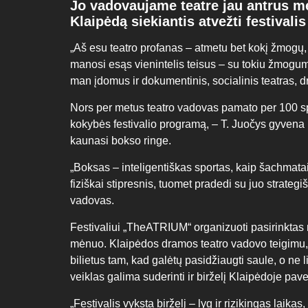
Jo vadovaujame teatre jau antrus met
Klaipėdą siekiantis atvežti festival
„Aš esu teatro profanas – atmetu bet kokį žmogų, ku
manosi esąs vienintelis teisus – su tokiu žmogumi
man įdomus ir dokumentinis, socialinis teatras, d
Nors per metus teatro vadovas pamato per 100 spe
kokybės festivalio programą, – T. Juočys gyvena ne 
kaunasi bokso ringe.
„Boksas – inteligentiškas sportas, kaip šachmata
fiziškai stipresnis, tuomet pradedi su juo strategi
vadovas.
Festivaliui „TheATRIUM“ organizuoti pasirinktas n
mėnuo. Klaipėdos dramos teatro vadovo teigimu, 
bilietus tam, kad galėtų pasidžiaugti saule, o ne l
veiklas galima suderinti ir birželį Klaipėdoje pave
„Festivalis vyksta birželį – lyg ir rizikingas laika