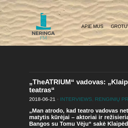
APIE MUS
GROTU
„TheATRIUM“ vadovas: „Klaipėd
teatras“
2018-06-21
•
INTERVIEWS
,
RENGINIŲ P
„Man atrodo, kad teatro vadovas ne
matytis kūrėjai – aktoriai ir režisier
Bangos su Tomu Vėju“ sakė Klaipėd