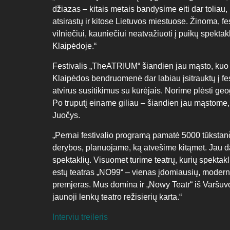
džiazas – kitais metais bandysime eiti dar toliau,
atsirastų ir kitose Lietuvos miestuose. Žinoma, fe
vilniečiui, kauniečiui neatvažiuoti į puikų spektakl
Klaipėdoje.“
Festivalis „TheATRIUM“ šiandien jau mąsto, kuo pa
Klaipėdos bendruomenė dar labiau įsitrauktų į fes
atvirus susitikimus su kūrėjais. Norime plėsti geogra
Po truputį einame giliau – šiandien jau mąstome, k
Juočys.
„Pernai festivalio programą pamatė 5000 tūkstan
derybos, planuojame, ką atvešime kitąmet. Jau d
spektaklių. Visuomet turime teatrų, kurių spektak
estų teatras „NO99“ – vienas įdomiausių, moderni
premjeras. Mus domina ir „Nowy Teatr“ iš Varšuvo
jaunoji lenkų teatro režisierių karta.“
Interviu treileris