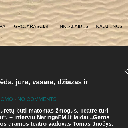
VAI
GROJARAŠČIAI
TINKLALAIDĖS
NAUJIENOS
a, jūra, vasara, džiazas ir
ROMO
•
NO COMMENTS
turėtų būti matomas žmogus. Teatre turi
iai“, – interviu NeringaFM.lt laidai „Geros
os dramos teatro vadovas Tomas Juočys.