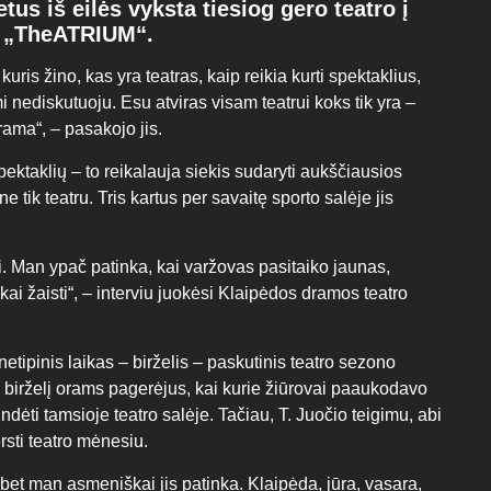
us iš eilės vyksta tiesiog gero teatro į
is „TheATRIUM“.
ris žino, kas yra teatras, kaip reikia kurti spektaklius,
 nediskutuoju. Esu atviras visam teatrui koks tik yra –
rama“, – pasakojo jis.
ktaklių – to reikalauja siekis sudaryti aukščiausios
tik teatru. Tris kartus per savaitę sporto salėje jis
i. Man ypač patinka, kai varžovas pasitaiko jaunas,
škai žaisti“, – interviu juokėsi Klaipėdos dramos teatro
etipinis laikas – birželis – paskutinis teatro sezono
birželį orams pagerėjus, kai kurie žiūrovai paaukodavo
indėti tamsioje teatro salėje. Tačiau, T. Juočio teigimu, abi
rsti teatro mėnesiu.
s, bet man asmeniškai jis patinka. Klaipėda, jūra, vasara,