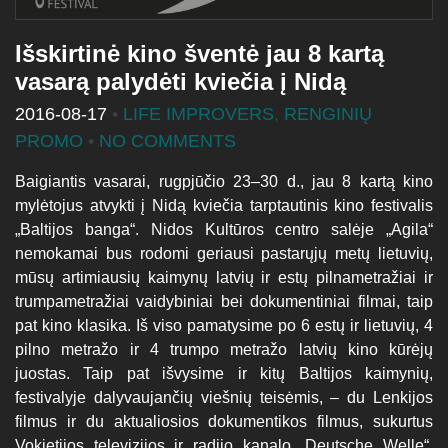
Išskirtinė kino šventė jau 8 kartą
vasarą palydėti kviečia į Nidą
2016-08-17
•
LIFE IMPROVERS
,
RENGINIŲ
PROMO
•
NO COMMENTS
Baigiantis vasarai, rugpjūčio 23–30 d., jau 8 kartą kino
mylėtojus atvykti į Nidą kviečia tarptautinis kino festivalis
„Baltijos banga“. Nidos Kultūros centro salėje „Agila“
nemokamai bus rodomi geriausi pastarųjų metų lietuvių,
mūsų artimiausių kaimynų latvių ir estų pilnametražiai ir
trumpametražiai vaidybiniai bei dokumentiniai filmai, taip
pat kino klasika. Iš viso pamatysime po 6 estų ir lietuvių, 4
pilno metražo ir 4 trumpo metražo latvių kino kūrėjų
juostas. Taip pat išvysime ir kitų Baltijos kaimynių,
festivalyje dalyvaujančių viešnių teisėmis, – du Lenkijos
filmus ir du aktualiosios dokumentikos filmus, sukurtus
Vokietijos televizijos ir radijo kanalo „Deutsche Welle“.