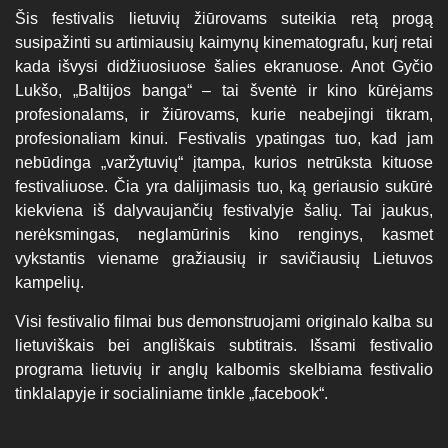
Šis festivalis lietuvių žiūrovams suteikia retą progą
susipažinti su artimiausių kaimynų kinematografu, kurį retai
kada išvysi didžiuosiuose šalies ekranuose. Anot Gyčio
Lukšo, „Baltijos banga“ – tai šventė ir kino kūrėjams
profesionalams, ir žiūrovams, kurie neabejingi tikram,
profesionaliam kinui. Festivalis ypatingas tuo, kad jam
nebūdinga „varžytuvių“ įtampa, kurios netrūksta kituose
festivaliuose. Čia yra dalijimasis tuo, ką geriausio sukūrė
kiekviena iš dalyvaujančių festivalyje šalių. Tai jaukus,
nerėksmingas, neglamūrinis kino renginys, kasmet
vykstantis viename gražiausių ir savičiausių Lietuvos
kampelių.
Visi festivalio filmai bus demonstruojami originalo kalba su
lietuviškais bei angliškais subtitrais. Išsami festivalio
programa lietuvių ir anglų kalbomis skelbiama festivalio
tinklalapyje ir socialiniame tinkle „facebook“.