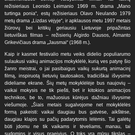
režisieriaus Leonido Leimanio 1969 m. drama „Mano
turtinga ponia“, estų režisieriaus Olavo Neulando 1979
metų drama „Lizdas vėjyje“, ir apklausos metu 1997 metais
žiūrovų bei kritikų geriausiu Lietuvoje pripažintas
lietuviškas filmas – režisierių Algirdo Dausos, Almanto
Grikevičiaus drama „Jausmai“ (1968 m.).
Kaip ir kasmet festivalio metu veiks didelio populiarumo
sulaukusi vaikų animacijos mokyklėlė, kurią ves patyrę šio
žanro meistrai, o jai pasibaigus vaikų sukurtą animacinį
filmą, inspiruotą lietuvių tautosakos, tradiciškai išvysime
dideliame ekrane. Šių metų mokyklėlėje bus naujovių –
vaikai mokysis ne tik piešti, bet ir kitokios animacijos
technikos, be to, mažuosius kūrėjus dažniau išvysime
viešumoje. „Šiais metais sugalvojome net mokyklėlės
formą pakeisti: vaikai daugiau bus gatvėse, aikštėse,
daugiau klajos su pačių padarytomis lėlėmis. Tai galėtų
būti įdomu ne tik vaikams ir tėveliams, manau, tai
sudomins ir visus praeivius. O toks yra mūsų tikslas –