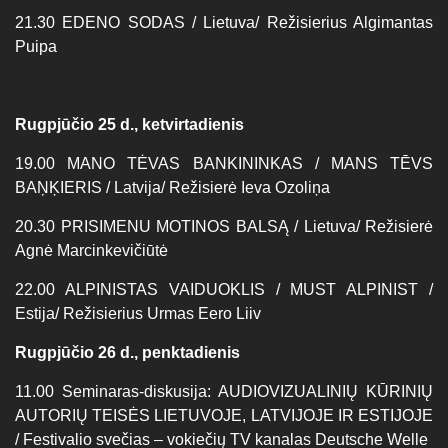
21.30 EDENO SODAS / Lietuva/ Režisierius Algimantas
Puipa
Rugpjūčio 25 d., ketvirtadienis
19.00 MANO TĖVAS BANKININKAS / MANS TĒVS
BAŅĶIERIS / Latvija/ Režisierė Ieva Ozoliņa
20.30 PRISIMENU MOTINOS BALSĄ / Lietuva/ Režisierė
Agnė Marcinkevičiūtė
22.00 ALPINISTAS VAIDUOKLIS / MUST ALPINIST /
Estija/ Režisierius Urmas Eero Liiv
Rugpjūčio 26 d., penktadienis
11.00 Seminaras-diskusija: AUDIOVIZUALINIŲ KŪRINIŲ
AUTORIŲ TEISĖS LIETUVOJE, LATVIJOJE IR ESTIJOJE
/ Festivalio svečias – vokiečių TV kanalas Deutsche Welle