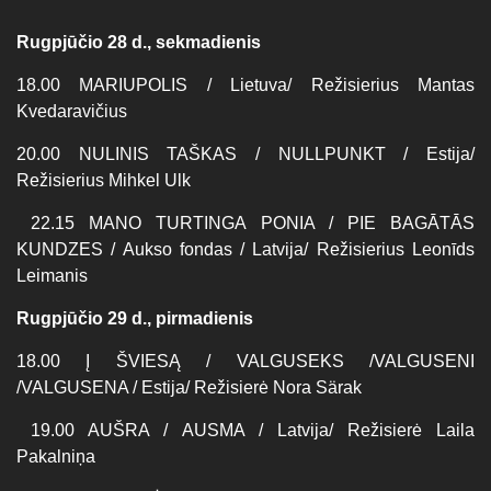
Rugpjūčio 28 d., sekmadienis
18.00 MARIUPOLIS / Lietuva/ Režisierius Mantas
Kvedaravičius
20.00 NULINIS TAŠKAS / NULLPUNKT / Estija/
Režisierius Mihkel Ulk
22.15 MANO TURTINGA PONIA / PIE BAGĀTĀS
KUNDZES / Aukso fondas / Latvija/ Režisierius Leonīds
Leimanis
Rugpjūčio 29 d., pirmadienis
18.00 Į ŠVIESĄ / VALGUSEKS /VALGUSENI
/VALGUSENA / Estija/ Režisierė Nora Särak
19.00 AUŠRA / AUSMA / Latvija/ Režisierė Laila
Pakalniņa