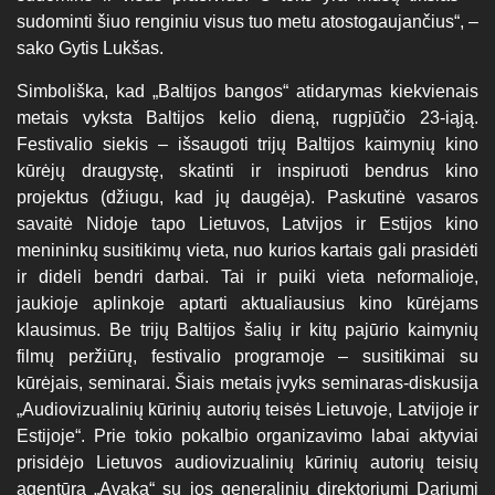
sudominti šiuo renginiu visus tuo metu atostogaujančius“, –
sako Gytis Lukšas.
Simboliška, kad „Baltijos bangos“ atidarymas kiekvienais
metais vyksta Baltijos kelio dieną, rugpjūčio 23-iąją.
Festivalio siekis – išsaugoti trijų Baltijos kaimynių kino
kūrėjų draugystę, skatinti ir inspiruoti bendrus kino
projektus (džiugu, kad jų daugėja). Paskutinė vasaros
savaitė Nidoje tapo Lietuvos, Latvijos ir Estijos kino
menininkų susitikimų vieta, nuo kurios kartais gali prasidėti
ir dideli bendri darbai. Tai ir puiki vieta neformalioje,
jaukioje aplinkoje aptarti aktualiausius kino kūrėjams
klausimus. Be trijų Baltijos šalių ir kitų pajūrio kaimynių
filmų peržiūrų, festivalio programoje – susitikimai su
kūrėjais, seminarai. Šiais metais įvyks seminaras-diskusija
„Audiovizualinių kūrinių autorių teisės Lietuvoje, Latvijoje ir
Estijoje“. Prie tokio pokalbio organizavimo labai aktyviai
prisidėjo Lietuvos audiovizualinių kūrinių autorių teisių
agentūra „Avaka“ su jos generaliniu direktoriumi Dariumi