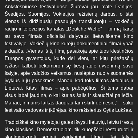
Ankstesniuose festivaliuose žiūrovai jau matė Danijos,
Švedijos, Suomijos, Vokietijos režisierių darbus, o štai
vienas iš didžiausių pasaulyje transliuotojų – vokiečių
radijo ir televizijos kanalas „Deutche Welle“ – pirmą kartą
su savo filmais oficialiai dalyvaus lietuviškame kino
festivalyje. Vokiečių kino kūrėjų dokumentiniai filmai ypač
aktualūs. „Vienas iš tų filmų pasakoja apie tuos klestinčios
Europos gyventojus, kurie dėl vienų ar kitų priežasčių
ryžtasi kalbėti bekompromisę tiesą apie gyvenimą savo
šalyje, apie valdžios veiksmus, nuslėptus nuo visuomenės
įvykius ir jų pasekmes. Manau, kad toks filmas aktualus ir
Lietuvai. Kitas filmas – apie pabėgėlius. Ši tema dabar
visus labai jaudina, o kai kurias šalis ir skaudžiai paliečia.
Manau, ir mums laikas daugiau tam skirti dėmesio,“ – sako
festivalio vadovas ir įkūrėjas, kino režisierius Gytis Lukšas.
Tradiciškai kino mylėtojai galės išvysti lietuvių, latvių ir estų
kino klasikos. Demonstruojami tik kruopščiai restauruoti ir
skaitmenizuoti senieji vaidybiniai filmai. Tai latvių