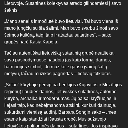
Lietuvoje. Sutartines kolektyvas atrado gilindamiesi į savo
šaknis.
„Mano senelis ir močiutė buvo lietuviai. Tai buvo viena iš
mano jungčių su šia šalimi. Man buvo svarbu žinoti savo
šeimos kultūrą, taigi taip ir atradau sutartines“, – sako
grupės narė Kasia Kapela.
Tačiau autentiškai lietuviškų sutartinių grupė neatlieka,
savo pasirodymuose naudoja jas kaip formą, darnos,
harmonijos simbolį. Jų muzikoje gausu įvairių šalių
motyvų, tačiau muzikos pagrindas – lietuvių folkloras.
„Sutari“ kūryboje persipina Lenkijos (Kujavijos ir Mozūrijos
regionų) liaudies dainos, lietuviškos sutartinės, autorinė
kūryba, archaika ir modernumas. Jų balsai kryžiuojasi ir
liejasi taip, kad nebeįmanoma atskirti, kur kuri dainuoja,
sukurdami vientisą audinį. Barbara Songin sako – „mes
esame kaip standžiai išausta drobė. Mus sužavėjo
lietuviškos polifoninės dainos – sutartinės. Jos inspiravo