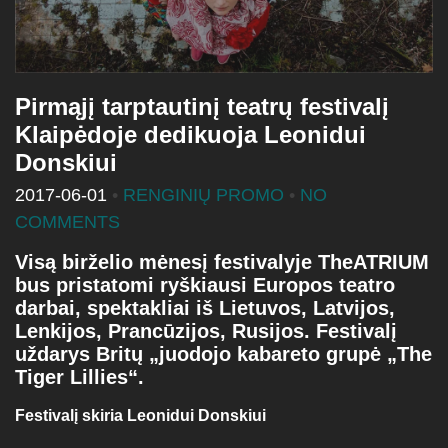
Pirmąjį tarptautinį teatrų festivalį
Klaipėdoje dedikuoja Leonidui
Donskiui
2017-06-01
•
RENGINIŲ PROMO
•
NO
COMMENTS
Visą birželio mėnesį festivalyje TheATRIUM
bus pristatomi ryškiausi Europos teatro
darbai, spektakliai iš Lietuvos, Latvijos,
Lenkijos, Prancūzijos, Rusijos. Festivalį
uždarys Britų „juodojo kabareto grupė „The
Tiger Lillies“.
Festivalį skiria Leonidui Donskiui