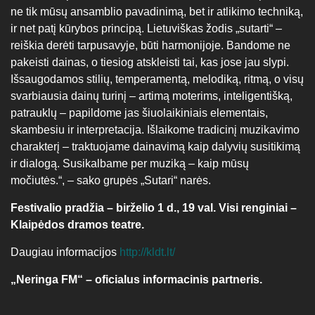
ne tik mūsų ansamblio pavadinimą, bet ir atlikimo techniką,
ir net patį kūrybos principą. Lietuviškas žodis „sutarti“ –
reiškia derėti tarpusavyje, būti harmonijoje. Bandome ne
pakeisti dainas, o tiesiog atskleisti tai, kas jose jau slypi.
Išsaugodamos stilių, temperamentą, melodiką, ritmą, o visų
svarbiausia dainų turinį – artimą moterims, inteligentišką,
patrauklų – papildome jas šiuolaikiniais elementais,
skambesiu ir interpretacija. Išlaikome tradicinį muzikavimo
charakterį – traktuojame dainavimą kaip dalyvių susitikimą
ir dialogą. Susikalbame per muziką – kaip mūsų
močiutės.“, – sako grupės „Sutari“ narės.
Festivalio pradžia – birželio 1 d., 19 val. Visi renginiai –
Klaipėdos dramos teatre.
Daugiau informacijos
http://kldt.lt/
„Neringa FM“ – oficialus informacinis partneris.