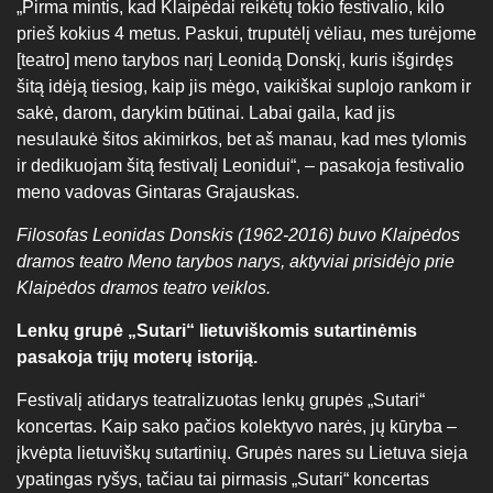
„Pirma mintis, kad Klaipėdai reikėtų tokio festivalio, kilo
prieš kokius 4 metus. Paskui, truputėlį vėliau, mes turėjome
[teatro] meno tarybos narį Leonidą Donskį, kuris išgirdęs
šitą idėją tiesiog, kaip jis mėgo, vaikiškai suplojo rankom ir
sakė, darom, darykim būtinai. Labai gaila, kad jis
nesulaukė šitos akimirkos, bet aš manau, kad mes tylomis
ir dedikuojam šitą festivalį Leonidui“, – pasakoja festivalio
meno vadovas Gintaras Grajauskas.
Filosofas Leonidas Donskis (1962-2016) buvo Klaipėdos
dramos teatro Meno tarybos narys, aktyviai prisidėjo prie
Klaipėdos dramos teatro veiklos.
Lenkų grupė „Sutari“ lietuviškomis sutartinėmis
pasakoja trijų moterų istoriją.
Festivalį atidarys teatralizuotas lenkų grupės „Sutari“
koncertas. Kaip sako pačios kolektyvo narės, jų kūryba –
įkvėpta lietuviškų sutartinių. Grupės nares su Lietuva sieja
ypatingas ryšys, tačiau tai pirmasis „Sutari“ koncertas