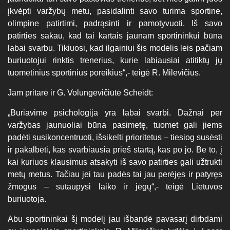
įkvėpti varžybų metu, pasidalinti savo turima sportine,
olimpine patirtimi, padrąsinti ir pamotyvuoti. Iš savo
patirties sakau, kad tai kartais jaunam sportininkui būna
labai svarbu. Tikiuosi, kad ilgainiui šis modelis leis pačiam
buriuotojui rinktis trenerius, kurie labiausiai atitiktų jų
tuometinius sportinius poreikius“,- teigė R. Milevičius.
Jam pritarė ir G. Volungevičiūtė Scheidt:
„Buriavime psichologija yra labai svarbi. Dažnai per
varžybas jaunuoliai būna pasimetę, tuomet gali jiems
padėti susikoncentruoti, išsikelti prioritetus – tiesiog susėsti
ir pakalbėti, kas svarbiausia prieš startą, kas po jo. Be to, į
kai kuriuos klausimus atsakyti iš savo patirties gali užtrukti
metų metus. Tačiau jei tau padės tai jau perėjęs ir patyręs
žmogus – sutaupysi laiko ir jėgų“,- teigė Lietuvos
buriuotoja.
Abu sportininkai šį modelį jau išbandė pavasarį dirbdami