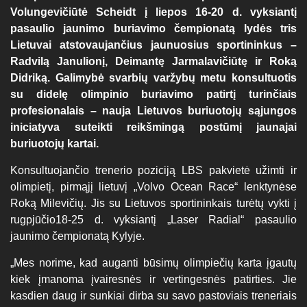
Volungevičiūtė Scheidt į liepos 16-20 d. vyksiantį
pasaulio jaunimo buriavimo čempionatą lydės tris
Lietuvai atstovaujančius jaunuosius sportininkus –
Radvilą Janulionį, Deimantę Jarmalavičiūtę ir Roką
Didriką. Galimybė svarbių varžybų metu konsultuotis
su didelę olimpinio buriavimo patirtį turinčiais
profesionalais – nauja Lietuvos buriuotojų sąjungos
iniciatyva suteikti reikšmingą postūmį jaunajai
buriuotojų kartai.
Konsultuojančio trenerio poziciją LBS pakvietė užimti ir
olimpietį, pirmąjį lietuvį „Volvo Ocean Race“ lenktynėse
Roką Milevičių. Jis su Lietuvos sportininkais turėtų vykti į
rugpjūčio18-25 d. vyksiantį „Laser Radial“ pasaulio
jaunimo čempionatą Kylyje.
„Mes norime, kad auganti būsimų olimpiečių karta įgautų
kiek įmanoma įvairesnės ir vertingesnės patirties. Jie
kasdien daug ir sunkiai dirba su savo pastoviais treneriais