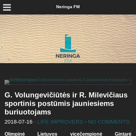
Neringa FM
G. Volungevičiūtės ir R. Milevičiaus
sportinis postūmis jauniesiems
buriuotojams
2018-07-16
•
LIFE IMPROVERS
•
NO COMMENTS
Olimpinė Lietuvos vicečempionė Gintarė