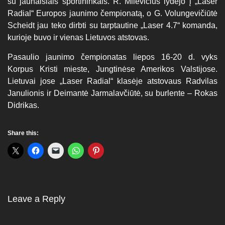
su jaunaisiais sportininkais. R. Milevičius lydėjo į „Laser
Radial“ Europos jaunimo čempionatą, o G. Volungevičiūtė
Scheidt jau teko dirbti su tarptautine „Laser 4.7“ komanda,
kurioje buvo ir vienas Lietuvos atstovas.
Pasaulio jaunimo čempionatas liepos 16-20 d. vyks
Korpus Kristi mieste, Jungtinėse Amerikos Valstijose.
Lietuvai jose „Laser Radial“ klasėje atstovaus Radvilas
Janulionis ir Deimantė Jarmalavčiūtė, su burlente – Rokas
Didrikas.
Share this:
Leave a Reply