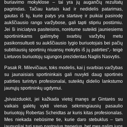
buriavimo mokyklose – tai yra jų augančių rezultatų
pagrindas. Tačiau kartais kad ir nedidelis patarimas,
gautas iš tų, kurie patys yra startavę ir puikiai pasirodę
aukščiausio rango varžybose, gali tapti stipriu postūmiu.
Jei ši iniciatyva pasiteisins, norėtume suteikti jauniesiems
sportininkams galimybę svarbių varžybų metu
pasikonsultuoti su aukščiausio lygio buriuotojais bei pačių
subtiliausių sportinių niuansų mokytis iš jų patirties“,- teigė
Lietuvos buriuotojų sąjungos prezidentas Naglis Nasvytis.
Pasak R. Milevičiaus, toks modelis, kai į svarbias varžybas
su jaunaisiais sportininkais gali nuvykti daug sportinės
patirties turintys profesionalai, suteiktų didelio lankstumo
jaunųjų sportininkų ugdymui.
„Įsivaizduokit, jei kažkada vietoj manęs ar Gintarės su
vaikais galėtų vykti vienas sėkmingiausių pasaulio
buriuotojų Robertas Scheidtas ar kuris kitas profesionalas.
Mes niekada nebūsime tie, kurie daro stebuklus – tam
jaunuoliai turi savo pastovius trenerius, bet mes galim juos