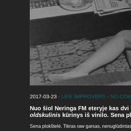
2017-03-23
•
LIFE IMPROVERS
•
NO CO
Nuo šiol Neringa FM eteryje kas dvi
oldskulinis
kūrinys iš vinilo. Sena p
Sena plokštelė. Tikras
raw
garsas, nenuglūdintas 