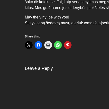
šoko diskotekose. Tai, kaip senas mylimas megztinis
kitus. Mes grąžiname jos didenybės plokštelės 
May the vinyl be with you!
Siūlyk seną šedevrą mūsų eteriui: tomas[eta]neri
Share this:
Leave a Reply