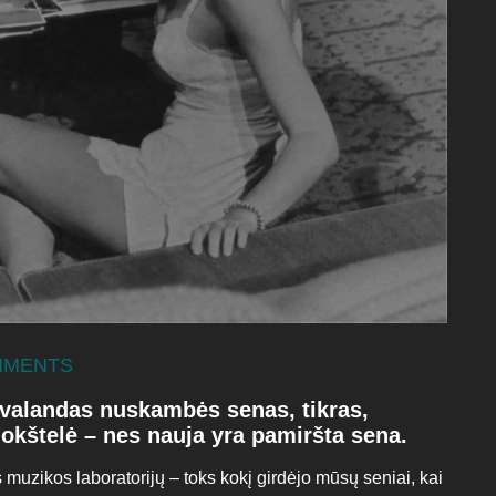
MMENTS
 valandas nuskambės senas, tikras,
lokštelė – nes nauja yra pamiršta sena.
muzikos laboratorijų – toks kokį girdėjo mūsų seniai, kai