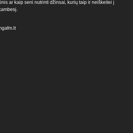
 ar kaip seni nutrinti džinsai, kurių taip ir neiškeitei į
skambesį.
ngafm.lt