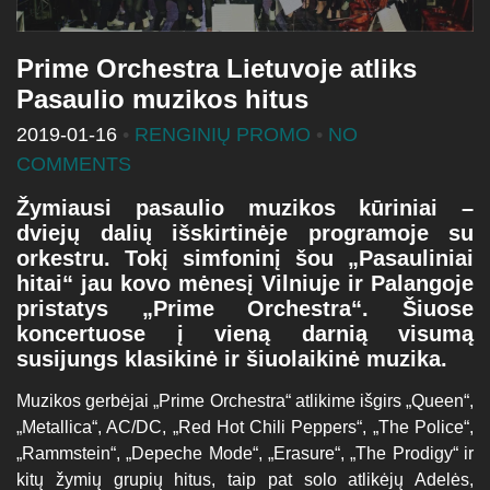
Prime Orchestra Lietuvoje atliks
Pasaulio muzikos hitus
2019-01-16
•
RENGINIŲ PROMO
•
NO
COMMENTS
Žymiausi pasaulio muzikos kūriniai –
dviejų dalių išskirtinėje programoje su
orkestru. Tokį simfoninį šou „Pasauliniai
hitai“ jau kovo mėnesį Vilniuje ir Palangoje
pristatys „Prime Orchestra“. Šiuose
koncertuose į vieną darnią visumą
susijungs klasikinė ir šiuolaikinė muzika.
Muzikos gerbėjai „Prime Orchestra“ atlikime išgirs „Queen“,
„Metallica“, AC/DC, „Red Hot Chili Peppers“, „The Police“,
„Rammstein“, „Depeche Mode“, „Erasure“, „The Prodigy“ ir
kitų žymių grupių hitus, taip pat solo atlikėjų Adelės,