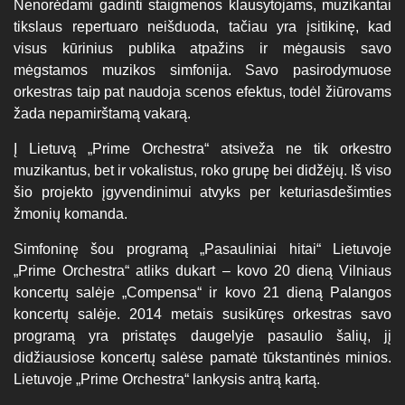
Nenorėdami gadinti staigmenos klausytojams, muzikantai
tikslaus repertuaro neišduoda, tačiau yra įsitikinę, kad
visus kūrinius publika atpažins ir mėgausis savo
mėgstamos muzikos simfonija. Savo pasirodymuose
orkestras taip pat naudoja scenos efektus, todėl žiūrovams
žada nepamirštamą vakarą.
Į Lietuvą „Prime Orchestra“ atsiveža ne tik orkestro
muzikantus, bet ir vokalistus, roko grupę bei didžėjų. Iš viso
šio projekto įgyvendinimui atvyks per keturiasdešimties
žmonių komanda.
Simfoninę šou programą „Pasauliniai hitai“ Lietuvoje
„Prime Orchestra“ atliks dukart – kovo 20 dieną Vilniaus
koncertų salėje „Compensa“ ir kovo 21 dieną Palangos
koncertų salėje. 2014 metais susikūręs orkestras savo
programą yra pristatęs daugelyje pasaulio šalių, jį
didžiausiose koncertų salėse pamatė tūkstantinės minios.
Lietuvoje „Prime Orchestra“ lankysis antrą kartą.