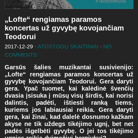
„Lofte“ rengiamas paramos
koncertas už gyvybę kovojančiam
Teodorui
2017-12-29
•
ATOSTOGŲ SKAITINIAI
•
NO
COMMENTS
Garsūs šalies muzikantai susivienijo:
„Lofte“ rengiamas paramos koncertas už
gyvybę kovojančiam Teodorui.
Gera daryti
gera. Ypač tuomet, kai kalėdinė švenčių
dvasia įsisuka į mūsų visų širdis, kai norisi
dalintis, padėti, ištiesti ranką tiems,
kuriems jos labiausiai reikia. Gera daryti
gera, kai žinai, kad dalelė dosnumo kažkam
akyse ne tik uždegs tikėjimo ugnį, bet net
padės išgelbėti gyvybę. O jei tos tikėjimo
ugnies reikia dvimečiui berniukui?