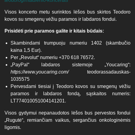
teodorogimtadienio-koncertas
Visos koncerto metu surinktos lėšos bus skirtos Teodoro
kovos su smegenų vėžiu paramos ir labdaros fondui.
Prisidėti prie paramos galite ir kitais būdais:
Skambindami trumpuoju numeriu 1402 (skambučio
kaina 1,5 Eur).
Per „Revolut“ numeriu +370 618 76572.
„PayPal“ labdaros sistemoje „Youcaring“:
https://www.youcaring.com/
teodorassadauskas-
1035575
Pervesdami tiesiai į Teodoro kovos su smegenų vėžiu
paramos ir labdaros fondą, sąskaitos numeris:
LT774010051004141201.
Visos gydymui nepanaudotos lėšos bus pervestos fondui
„Rugutė“, remiančiam vaikus, sergančius onkologinėmis
ligomis.