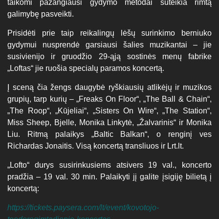
taikomi pažangiausi gydymo metodai suteikia rimtą
galimybę pasveikti.
Prisidėti prie taip reikalingų lėšų surinkimo berniuko
gydymui nusprendė garsiausi šalies muzikantai – jie
susivienijo ir gruodžio 29-ąją sostinės menų fabrike
„Loftas“ jie ruošia specialų paramos koncertą.
Į sceną čia žengs daugybė ryškiausių atlikėjų ir muzikos
grupių, tarp kurių – „Freaks On Floor“, „The Ball & Chain“,
„The Roop“, „Kūjeliai“, „Sisters On Wire“, „The Station“,
Miss Sheep, Bjelle, Monika Linkytė, „Žalvarinis“ ir Monika
Liu. Ritmą palaikys „Baltic Balkan“, o renginį ves
Richardas Jonaitis. Visą koncertą transliuos ir Lrt.lt.
„Lofto“ durys susirinkusiems atsivers 19 val., koncerto
pradžia – 19 val. 30 min. Palaikyti jį galite įsigiję bilietą į
koncertą:
https://tickets.paysera.com/lt/event/kovotojo-