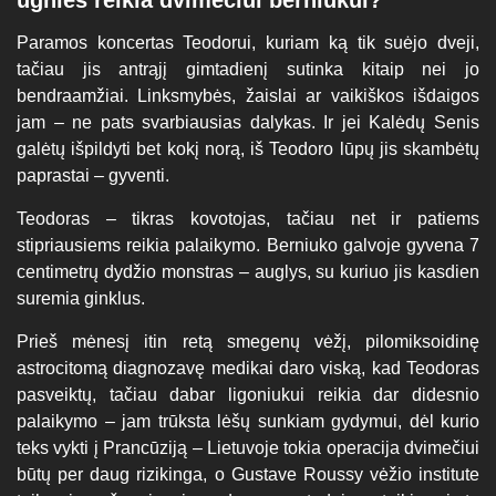
Paramos koncertas Teodorui, kuriam ką tik suėjo dveji,
tačiau jis antrąjį gimtadienį sutinka kitaip nei jo
bendraamžiai. Linksmybės, žaislai ar vaikiškos išdaigos
jam – ne pats svarbiausias dalykas. Ir jei Kalėdų Senis
galėtų išpildyti bet kokį norą, iš Teodoro lūpų jis skambėtų
paprastai – gyventi.
Teodoras – tikras kovotojas, tačiau net ir patiems
stipriausiems reikia palaikymo. Berniuko galvoje gyvena 7
centimetrų dydžio monstras – auglys, su kuriuo jis kasdien
suremia ginklus.
Prieš mėnesį itin retą smegenų vėžį, pilomiksoidinę
astrocitomą diagnozavę medikai daro viską, kad Teodoras
pasveiktų, tačiau dabar ligoniukui reikia dar didesnio
palaikymo – jam trūksta lėšų sunkiam gydymui, dėl kurio
teks vykti į Prancūziją – Lietuvoje tokia operacija dvimečiui
būtų per daug rizikinga, o Gustave Roussy vėžio institute