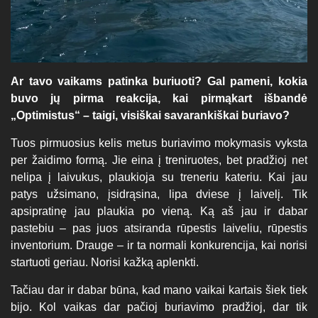
Ar tavo vaikams patinka buriuoti? Gal pameni, kokia
buvo jų pirma reakcija, kai pirmąkart išbandė
„Optimistus“ – taigi, visiškai savarankiškai buriavo?
Tuos pirmuosius kelis metus buriavimo mokymasis vyksta
per žaidimo formą. Jie eina į treniruotes, bet pradžioj net
nelipa į laivukus, plaukioja su treneriu kateriu. Kai jau
patys užsimano, įsidrąsina, lipa dviese į laivelį. Tik
apsipratinę jau plaukia po vieną. Ką aš jau ir dabar
pastebiu – pas juos atsiranda rūpestis laiveliu, rūpestis
inventorium. Drauge – ir ta normali konkurencija, kai norisi
startuoti geriau. Norisi kažką aplenkti.
Tačiau dar ir dabar būna, kad mano vaikai kartais šiek tiek
bijo. Kol vaikas dar pačioj buriavimo pradžioj, dar tik