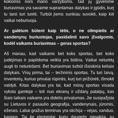
kokiomis nors mano varžyboms. Tad jų gyvenime
buriavimas yra savaime suprantamas dalykas ir įgūdis, kurį
tu tarsi turi turėti. Turbūt jiems sunkiau suvokti, kaip kiti
vaikai neburiuoja.
Ar galėtum būtent kaip tėtis, o ne olimpietis ar
vandenynų buriuotojas, pasidalinti savo įžvalgomis,
kodėl vaikams buriavimas – geras sportas?
Aš manau, kad vaikams bet koks sportas, bet koks
judėjimas ir papildoma veikla yra būtina. Vaikai neturėtų
augti to neturėdami. Bet buriavimas turbūt išsiskiria keliais
dalykais. Visų pirma, tai – techninis sportas. Tu turi laivą,
inventorių, kuriuo privalai rūpintis, kurį turi prižiūrėti, išmokti
valdyti. Kitas dalykas yra tai, kad mūsų sportas visada
vyksta gamtoje – toli nuo ekranų ir uždarų patalpų, kas
šiais laikais vaikams yra didelis privalumas. Jie susipažįsta
su Lietuvos ir pasaulio geografija, vandenynais, jūromis,
ežerais. Labai gražus terminas yra stichija – vėjas, vanduo,
bangos. Tai tie elementai, kurių daugelis nepatiria, su