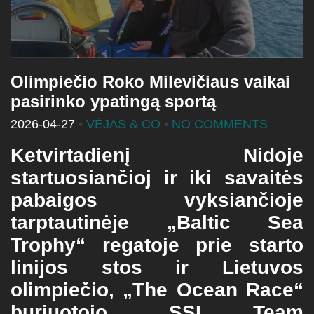
Olimpiečio Roko Milevičiaus vaikai
pasirinko ypatingą sportą
2026-04-27
•
VĖJAS & CO
•
NO COMMENTS
Ketvirtadienį Nidoje
startuosiančioj ir iki savaitės
pabaigos vyksiančioje
tarptautinėje „Baltic Sea
Trophy“ regatoje prie starto
linijos stos ir Lietuvos
olimpiečio, „The Ocean Race“
buriuotojo, „SSL Team