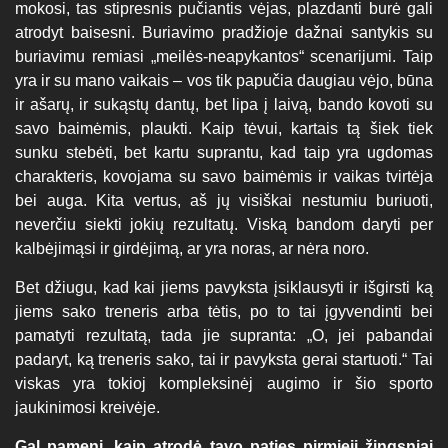
mokosi, tas stipresnis pučiantis vėjas, plazdanti burė gali
atrodyt baisesni. Buriavimo pradžioje dažnai santykis su
buriavimu remiasi „meilės-neapykantos“ scenarijumi. Taip
yra ir su mano vaikais – vos tik papučia daugiau vėjo, būna
ir ašarų, ir sukąstų dantų, bet lipa į laivą, bando kovoti su
savo baimėmis, plaukti. Kaip tėvui, kartais tą šiek tiek
sunku stebėti, bet kartu suprantu, kad taip yra ugdomas
charakteris, kovojama su savo baimėmis ir vaikas tvirtėja
bei auga. Kita vertus, aš jų visiškai nestumiu buriuoti,
neverčiu siekti jokių rezultatų. Viską bandom daryti per
kalbėjimąsi ir girdėjimą, ar yra noras, ar nėra noro.
Bet džiugu, kad kai jiems pavyksta įsiklausyti ir išgirsti ką
jiems sako treneris arba tėtis, po to tai įgyvendinti bei
pamatyti rezultatą, tada jie supranta: „O, jei pabandai
padaryt, ką treneris sako, tai ir pavyksta gerai startuoti.“ Tai
viskas yra tokioj kompleksinėj augimo ir šio sporto
jaukinimosi kreivėje.
Gal pameni, kaip atrodė tavo paties pirmieji žingsniai