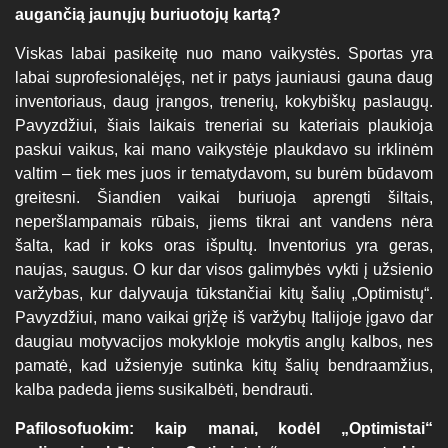
augančią jaunųjų buriuotojų kartą?
Viskas labai pasikeitę nuo mano vaikystės. Sportas yra
labai suprofesionalėjęs, net ir patys jauniausi gauna daug
inventoriaus, daug įrangos, trenerių, kokybiškų paslaugų.
Pavyzdžiui, šiais laikais treneriai su kateriais plaukioja
paskui vaikus, kai mano vaikystėje plaukdavo su irklinėm
valtim – tiek mes juos ir tematydavom, su burėm būdavom
greitesni. Šiandien vaikai buriuoja aprengti šiltais,
neperšlampamais rūbais, jiems tikrai ant vandens nėra
šalta, kad ir koks oras išpultų. Inventorius yra geras,
naujas, saugus. O kur dar visos galimybės vykti į užsienio
varžybas, kur dalyvauja tūkstančiai kitų šalių „Optimistų“.
Pavyzdžiui, mano vaikai grįžę iš varžybų Italijoje įgavo dar
daugiau motyvacijos mokykloje mokytis anglų kalbos, nes
pamatė, kad užsienyje sutinka kitų šalių bendraamžius,
kalba padeda jiems susikalbėti, bendrauti.
Pafilosofuokim: kaip manai, kodėl „Optimistai“