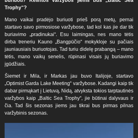
buriuoti? Kelintos varžybos jiems bus „Baltic Sea
Trophy“?
Mano vaikai pradėjo buriuoti prieš porą metų, pernai
startavo savo pirmosiose varžybose, tad kol kas jie dar tik
buriavimo „pradinukai“. Esu laimingas, nes mano tėtis
dirba treneriu Kauno „Bangpūčio“ mokykloje su pačiais
jauniausiais buriuotojas. Tad turiu didelę prabangą – mano
tėtis, mano vaikų senelis, rūpinasi visais jų buriavimo
įgūdžiais.
Šiemet ir Mila, ir Markas jau buvo Italijoje, startavo
„Optimist Garda Lake Meeting“ varžybose. Kadangi kaip tik
dabar pirmąkart į Lietuvą, Nidą, atvyksta tokios tarptautinės
varžybos kaip „Baltic Sea Trophy“, jie būtinai dalyvaus ir
čia. Tad šis sezonas jiems jau tikrai bus pirmas pilnas
varžybinis sezonas.