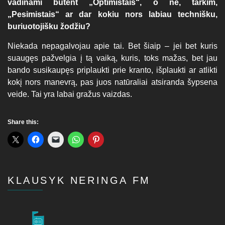
vadinami būtent „Optimistais“, o ne, tarkim,
„Pesimistais“ ar dar kokiu nors labiau technišku,
buriuotojišku žodžiu?
Niekada nepagalvojau apie tai. Bet šiaip – jei bet kuris
suaugęs pažvelgia į tą vaiką, kuris, toks mažas, bet jau
bando susikaupęs priplaukti prie kranto, išplaukti ar atlikti
kokį nors manevrą, pas juos natūraliai atsiranda šypsena
veide. Tai yra labai gražus vaizdas.
Share this:
KLAUSYK NERINGA FM