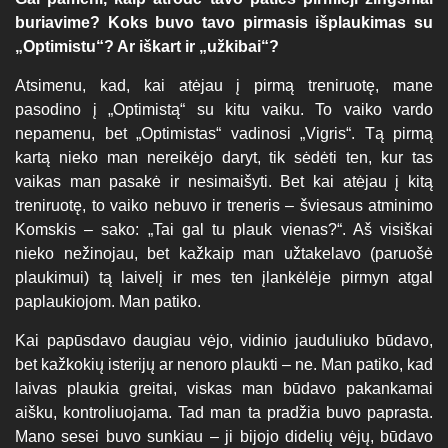
buriavime? Koks buvo tavo pirmasis išplaukimas su
„Optimistu“? Ar iškart ir „užkibai“?
Atsimenu, kad, kai atėjau į pirmą treniruotę, mane
pasodino į „Optimistą“ su kitu vaiku. To vaiko vardo
nepamenu, bet „Optimistas“ vadinosi „Vigris“. Tą pirmą
kartą nieko man nereikėjo daryt, tik sėdėti ten, kur tas
vaikas man pasakė ir nesimaišyti. Bet kai atėjau į kitą
treniruotę, to vaiko nebuvo ir treneris – šviesaus atminimo
Komskis – sako: „Tai gal tu plauk vienas?“. Aš visiškai
nieko nežinojau, bet kažkaip man užtakelavo (paruošė
plaukimui) tą laivelį ir mes ten įlankėlėje pirmyn atgal
paplaukiojom. Man patiko.
Kai papūsdavo daugiau vėjo, vidinio jauduliuko būdavo,
bet kažkokių isterijų ar nenoro plaukti – ne. Man patiko, kad
laivas plaukia greitai, viskas man būdavo pakankamai
aišku, kontroliuojama. Tad man ta pradžia buvo paprasta.
Mano sesei buvo sunkiau – ji bijojo didelių vėjų, būdavo