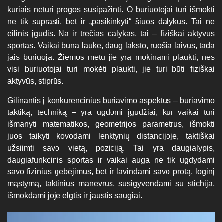
kuriais neturi progos susipažinti. O buriuotojai turi išmokti
ne tik suprasti, bet ir „pasikinkyti“ šiuos dalykus. Tai ne
eilinis įgūdis. Na ir trečias dalykas, tai – fiziškai aktyvus
sportas. Vaikai būna lauke, daug laksto, ruošia laivus, tada
jais buriuoja. Žiemos metu jie yra mokinami plaukti, nes
visi buriuotojai turi mokėti plaukti, jie turi būti fiziškai
aktyvūs, stiprūs.
Gilinantis į konkurencinius buriavimo aspektus – buriavimo
taktiką, techniką – yra ugdomi įgūdžiai, kur vaikai turi
išmanyti matematikos, geometrijos parametrus, išmokti
juos taikyti kovodami lenktynių distancijoje, taktiškai
užsiimti savo vietą, poziciją. Tai yra daugialypis,
daugiafunkcinis sportas ir vaikai auga ne tik ugdydami
savo fizinius gebėjimus, bet ir lavindami savo protą, loginį
mąstymą, taktinius manevrus, susigyvendami su stichija,
išmokdami joje elgtis ir jaustis saugiai.