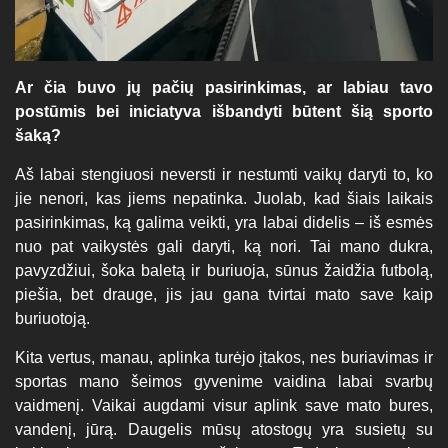
Ar čia buvo jų pačių pasirinkimas, ar labiau tavo
postūmis bei iniciatyva išbandyti būtent šią sporto
šaką?
Aš labai stengiuosi neversti ir nestumti vaikų daryti to, ko
jie nenori, kas jiems nepatinka. Juolab, kad šiais laikais
pasirinkimas, ką galima veikti, yra labai didelis – iš esmės
nuo pat vaikystės gali daryti, ką nori. Tai mano dukra,
pavyzdžiui, šoka baletą ir buriuoja, sūnus žaidžia futbolą,
piešia, bet drauge, jis jau gana tvirtai mato save kaip
buriuotoją.
Kita vertus, manau, aplinka turėjo įtakos, nes buriavimas ir
sportas mano šeimos gyvenime vaidina labai svarbų
vaidmenį. Vaikai augdami visur aplink save mato bures,
vandenį, jūrą. Daugelis mūsų atostogų yra susietų su