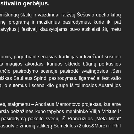
stivalio gerbėjus.
 miškingų šlaitų ir vaizdingai raižytų Šešuvio upelio kilpų
ūrinę programą ir muzikinius pasirodymus, kurie iki pat
 atvykus į festivalį klausytojams buvo atskleisti šių metų
omis, pagerbiant senąsias tradicijas ir kviečiant susilieti
a magijos akordais, kuriuos skleidė būgnų perkusijos
iančio pasirodymo scenoje pasirodė svajingosios „Sen
iškas Sauliaus Spindi pasirodymas. Ilgamečiai festivalio
, o sutemus į sceną kilo grupė iš tolimosios Australijos
metų staigmenų – Andriaus Mamontovo projektas, kuriame
garsia peizažinės kūno tapybos menininke Vilija Vitkute ir
ą pasirodymą pakeitė svečių iš Prancūzijos „Meta Meat“
pasaulyje žinomų atlikėjų Somekilos (2kilos&More) ir Phil