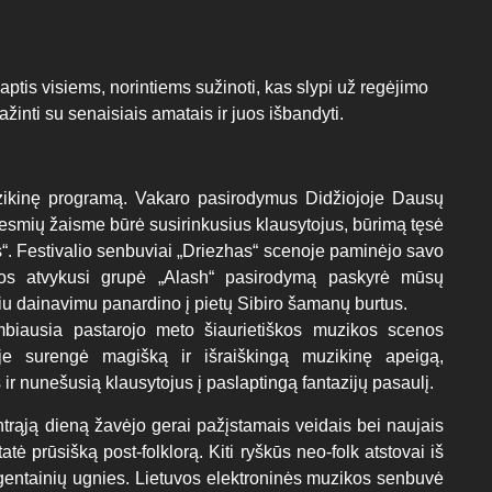
tis visiems, norintiems sužinoti, kas slypi už regėjimo
žinti su senaisiais amatais ir juos išbandyti.
uzikinę programą. Vakaro pasirodymus Didžiojoje Dausų
iesmių žaisme būrė susirinkusius klausytojus, būrimą tęsė
“. Festivalio senbuviai „Driezhas“ scenoje paminėjo savo
ikos atvykusi grupė „Alash“ pasirodymą paskyrė mūsų
iu dainavimu panardino į pietų Sibiro šamanų burtus.
biausia pastarojo meto šiaurietiškos muzikos scenos
oje surengė magišką ir išraiškingą muzikinę apeigą,
ir nunešusią klausytojus į paslaptingą fantazijų pasaulį.
ntrąją dieną žavėjo gerai pažįstamais veidais bei naujais
atė prūsišką post-folklorą. Kiti ryškūs neo-folk atstovai iš
gentainių ugnies. Lietuvos elektroninės muzikos senbuvė