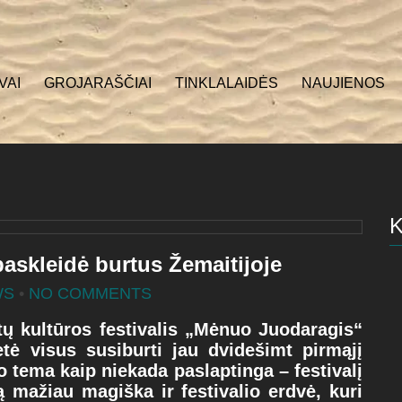
VAI
GROJARAŠČIAI
TINKLALAIDĖS
NAUJIENOS
askleidė burtus Žemaitijoje
WS
•
NO COMMENTS
tų kultūros festivalis „Mėnuo Juodaragis“
etė visus susiburti jau dvidešimt pirmąjį
o tema kaip niekada paslaptinga – festivalį
 mažiau magiška ir festivalio erdvė, kuri