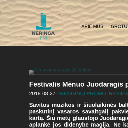
APIE MUS
GROTU
Festivalis Mėnuo Juodaragis p
2018-08-27
•
RENGINIŲ PROMO
,
REVIE
Savitos muzikos ir šiuolaikinės bal
paskutinį vasaros savaitgalį pakvi
kartą. Šių metų glaustojo Juodaragi
aplankė jos didenybė magija. Ne ką