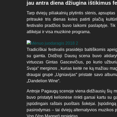
jau antra diena džiugina ištikimus fe
Tarp dviejų piliakalnių plytintis slėnis, apsuptas
pritraukė tris dienas kvies patirti plačią kult
festivalio pradžios buvo laikomi paslaptyje. Tik
atlikėjai ir visa muzikinė programa.
Tradiciškai festivalis prasidėjo baltiškomis apeig
su gamta. Didžioji Dausų scena buvo atidaryt
virtuozas Gintas Gascevičius, po kurio užbur
Svaja“ merginos , kurias keitė ne ką mažiau mag
draugai grupė „Ugniavijas“ pristatė savo albumą
„Dandelion Wine“.
Antroje Pagaugų scenoje viena didžiausių šių 
buvo pristatyti kelionėse rinkti garsai kartu su 
įspūdingais raštais puoštais šokėjai. Įspūding
pasirodymas – tai dviejų alternatyvios muzikos 
Von (Von Magnet) projektas.