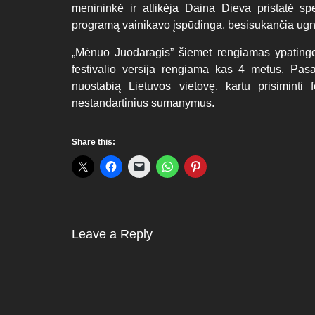
menininkė ir atlikėja Daina Dieva pristatė sp
programą vainikavo įspūdinga, besisukančia ugni
„Mėnuo Juodaragis” šiemet rengiamas ypatingo, 
festivalio versija rengiama kas 4 metus. Pasa
nuostabią Lietuvos vietovę, kartu prisiminti 
nestandartinius sumanymus.
Share this:
Leave a Reply