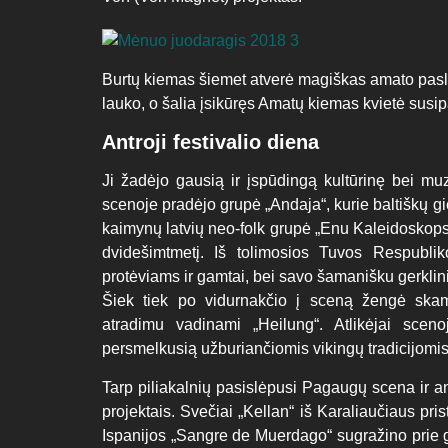
Burtų kiemas šiemet atverė magiškas amato paslap
lauko, o šalia įsikūręs Amatų kiemas kvietė susipa
Antroji festivalio diena
Ji žadėjo gausią ir įspūdingą kultūrinę bei m
scenoje pradėjo grupė „Andaja“, kurie baltiškų g
kaimynų latvių neo-folk grupė „Enu Kaleidoskops
dvidešimtmetį. Iš tolimosios Tuvos Respubl
protėviams ir gamtai, bei savo šamanišku gerklin
Šiek tiek po vidurnakčio į sceną žengė skam
atradimu vadinami „Heilung“. Atlikėjai scen
persmelkusią užburiančiomis vikingų tradicijomis 
Tarp piliakalnių pasislėpusi Pagaugų scena ir a
projektais. Svečiai „Kellan“ iš Karaliaučiaus prist
Ispanijos „Sangre de Muerdago“ sugražino prie 