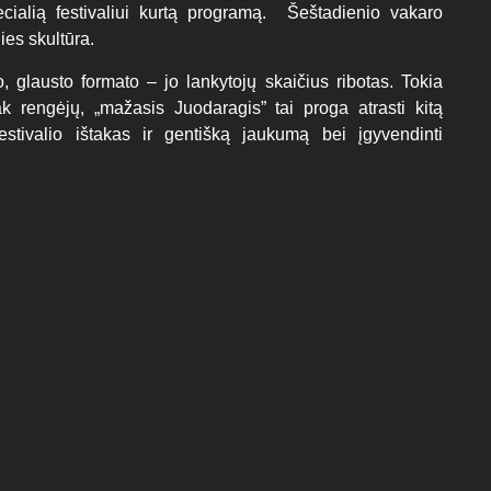
ecialią festivaliui kurtą programą. Šeštadienio vakaro
es skultūra.
glausto formato – jo lankytojų skaičius ribotas. Tokia
k rengėjų, „mažasis Juodaragis” tai proga atrasti kitą
festivalio ištakas ir gentišką jaukumą bei įgyvendinti