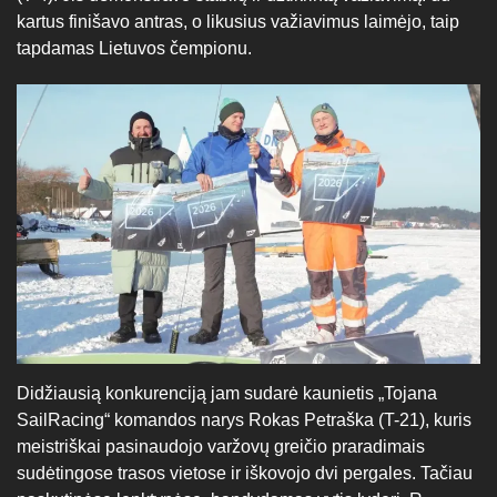
kartus finišavo antras, o likusius važiavimus laimėjo, taip
tapdamas Lietuvos čempionu.
Didžiausią konkurenciją jam sudarė kaunietis „Tojana
SailRacing“ komandos narys Rokas Petraška (T-21), kuris
meistriškai pasinaudojo varžovų greičio praradimais
sudėtingose trasos vietose ir iškovojo dvi pergales. Tačiau