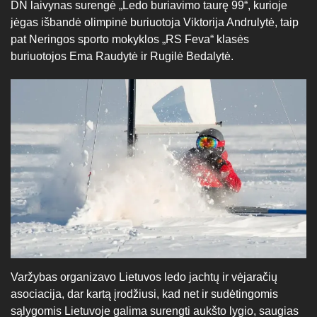
DN laivynas surengė „Ledo buriavimo taurę 99“, kurioje
jėgas išbandė olimpinė buriuotoja Viktorija Andrulytė, taip
pat Neringos sporto mokyklos „RS Feva“ klasės
buriuotojos Ema Raudytė ir Rugilė Bedalytė.
Varžybas organizavo Lietuvos ledo jachtų ir vėjaračių
asociacija, dar kartą įrodžiusi, kad net ir sudėtingomis
sąlygomis Lietuvoje galima surengti aukšto lygio, saugias