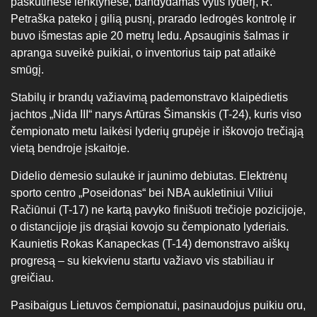
paskutinėse lenktynėse, bandydamas vytis lyderį, R.
Petraška pateko į gilią pusnį, prarado ledrogės kontrolę ir
buvo išmestas apie 20 metrų ledu. Apsauginis šalmas ir
apranga suveikė puikiai, o inventorius taip pat atlaikė
smūgį.
Stabilų ir brandų važiavimą pademonstravo klaipėdietis
jachtos „Nida III“ narys Artūras Šimanskis (T-24), kuris viso
čempionato metu laikėsi lyderių grupėje ir iškovojo trečiąją
vietą bendroje įskaitoje.
Didelio dėmesio sulaukė ir jaunimo debiutas. Elektrėnų
sporto centro „Poseidonas“ bei NBA aukletiniui Viliui
Račiūnui (T-17) ne kartą pavyko finišuoti trečioje pozicijoje,
o distancijoje jis drąsiai kovojo su čempionato lyderiais.
Kaunietis Rokas Kanapeckas (T-14) demonstravo aiškų
progresą – su kiekvienu startu važiavo vis stabiliau ir
greičiau.
Pasibaigus Lietuvos čempionatui, pasinaudojus puikiu oru,