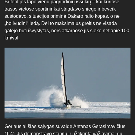
Būtent jos tapo vienu pagrindinių iššūkių – kai kuriose
trasos vietose sportininkai strigdavo sniege ir beveik
sustodavo, situacijos priminė Dakaro ralio kopas, o ne
„holivudinį“ ledą. Dėl to maksimalus greitis ne visada
galėjo būti išvystytas, nors atkarpose jis siekė net apie 100
km/val.
Geriausiai šias sąlygas suvaldė Antanas Gerasimavičius
(T-4). Jis demonstravo stabilų ir užtikrintą važiavimą: du