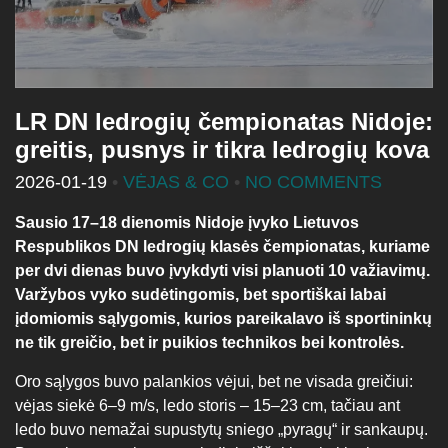
LR DN ledrogių čempionatas Nidoje:
greitis, pusnys ir tikra ledrogių kova
2026-01-19
•
VĖJAS & CO
•
NO COMMENTS
Sausio 17–18 dienomis Nidoje įvyko Lietuvos
Respublikos DN ledrogi
ų
klasės čempionatas, kuriame
per dvi dienas buvo įvykdyti visi planuoti 10 važiavimų.
Varžybos vyko sudėtingomis, bet sportiškai labai
įdomiomis sąlygomis, kurios pareikalavo iš sportininkų
ne tik greičio, bet ir puikios technikos bei kontrolės.
Oro sąlygos buvo palankios vėjui, bet ne visada greičiui:
vėjas siekė 6–9 m/s, ledo storis – 15–23 cm, tačiau ant
ledo buvo nemažai supustytų sniego „pyragų“ ir sankaupų.