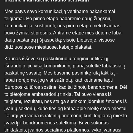
Mes patys savo komunikaciją vertiname pakankamai
teigiamai. Po pirmo etapo padarėme daug žingsnių
komunikacijai sustiprinti, nes pirmo etapo metu Kaunas
buvo žymiai stipresnis. Antrame etape mes dėjome labai
daug pastangų į šį aspektą: visoje Lietuvoje, visuose
didžiuosiuose miestuose, kabėjo plakatai.
Kaunas iššovė su paskutiniuoju renginiu ir tikrai jį
išnaudojo, jie visą komunikacinį planą sutelkė labiausiai į
paskutinę savaitę. Mes buvome pasirinkę kitą taktiką –
labai norėjome, jog visi sužinotų, kad ketiname tapti
Europos kultūros sostine, kad tai žinotų bendruomenė. Dėl
to plėtojome ambasadorių tinklą. Tai buvo vienas iš
teigiamų rezultatų, nes staiga surinkom įdomius žmones iš
įvairių sektorių, kurie tiesiog kalba apie meilę savo miestui.
Tai irgi yra viena iš raktinių priemonių kurti teigiamą miesto
įvaizdį ir bendruomenės sutelkimą. Buvo sukurtas
tinklalapis, įvairios socialinės platformos, vyko įvairiausi