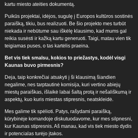
kartu miesto ateities dokumentą.
Puikūs projektai, idėjos, sugulę į Europos kultūros sostinės
paraišką, tikiu, bus realizuoti. Be šio projekto mes turbūt
niekada ir nebūtume sau iškėlę klausimo, kad mums gal
reikia susėsti ir kažką kartu generuoti. Taigi, matau vien tik
teigiamas puses, o tas kartėlis praeina.
Bet vis tiek smalsu, kokios to priežastys, kodėl visgi
Kaunas buvo pirmesnis?
Deja, taip konkrečiai atsakyti į ši klausimą šiandien
negalime, nes tarptautinė komisija, kuri vertino abiejų
miestų paraiškas, išlaikė labai šaltą protą ir nešališkumą ir
aspektų, kuo kuris miestas stipresnis, neatskleidė.
Mes galime tik spėlioti. Patys, rašydami paraišką,
kūrybinėje komandoje diskutuodavome, kur mes silpnesni,
kur Kaunas stipresnis. Aš manau, kad vis tiek miesto dydis
ir potencialas turėjo įtakos.