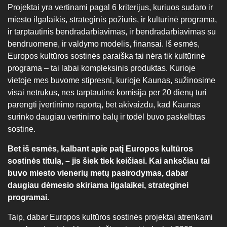
Projektai yra vertinami pagal 6 kriterijus, kuriuos sudaro ir
miesto ilgalaikis, strateginis požiūris, ir kultūrinė programa,
ir tarptautinis bendradarbiavimas, ir bendradarbiavimas su
bendruomene, ir valdymo modelis, finansai. Iš esmės,
Europos kultūros sostinės paraiška tai nėra tik kultūrinė
programa – tai labai kompleksinis produktas. Kurioje
vietoje mes buvome stipresni, kurioje Kaunas, sužinosime
visai netrukus, nes tarptautinė komisija per 20 dienų turi
parengti įvertinimo raportą, bet akivaizdu, kad Kaunas
surinko daugiau vertinimo balų ir todėl buvo paskelbtas
sostine.
Bet iš esmės, kalbant apie patį Europos kultūros
sostinės titulą, – jis šiek tiek keičiasi. Kai anksčiau tai
buvo miesto vienerių metų pasirodymas, dabar
daugiau dėmesio skiriama ilgalaikei, strateginei
programai.
Taip, dabar Europos kultūros sostinės projektai atrenkami