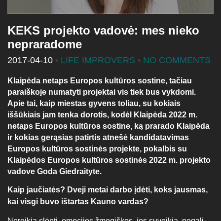
KEKS projekto vadovė: mes nieko
nepraradome
2017-04-10
•
LIFE IMPROVERS
•
NO COMMENTS
Klaipėda netaps Europos kultūros sostine, tačiau
paraiškoje numatyti projektai vis tiek bus vykdomi.
Apie tai, kaip miestas gyvens toliau, su kokiais
iššūkiais jam tenka dorotis, kodėl Klaipėda 2022 m.
netaps Europos kultūros sostine, ką prarado Klaipėda
ir kokias gerąsias patirtis atnešė kandidatavimas
Europos kultūros sostinės projekte, pokalbis su
Klaipėdos Europos kultūros sostinės 2022 m. projekto
vadove Goda Giedraityte.
Kaip jaučiatės? Dveji metai darbo įdėti, koks jausmas,
kai visgi buvo ištartas Kauno vardas?
Nereikia slėpti, emocijos žmogiškos, jos suveikia, negali