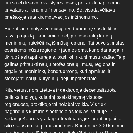
turi sutelkti savo ir valstybės lėšas, pritraukti papildomo
privataus ar fondinio finansavimo. Bet visada vėliava
priešakyje suteikia motyvacijos ir žinomumo.
Būtent tai ir motyvavo mūsų bendruomenę susitelkti ir
rašyti projektą. Jaučiame didelį profesionalių kūrėjų ir
menininkų nutekėjimą iš mūsų regiono. Tai buvo stimulas
esantiems mūsų regione ir jauniesiems, kurie dar auga ir
tik ruošiasi tapti kūrėjais, pasilikti ir kurti mūsų krašte. Taip
galima pritraukti naujų profesionalų į mūsų regioną ir
atgaivinti menininkų bendruomenę, kuri apmirusi ir
stokojanti naujų kūrybinių idėjų ir potencialo.
Kita vertus, nors Lietuva ir deklaruoja decentralizuotą
politiką ir tolygų kultūrinį pasiskirstymą visuose
regionuose, praktikoje tai nelabai veikia. Vis tiek
pagrindinis kultūrinis potencialas telkiasi Vilniuje. Ir
kadangi Kaunas yra taip arti Vilniaus, jie turbūt nejaučia
šito skausmo, kurį jaučiame mes. Būdami už 300 km. nuo
pagrindinių kultūrinių centrų – tiek Vilniaus, tiek Rygos –