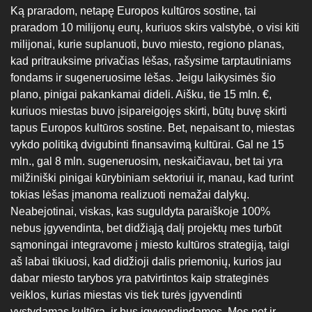
Ką praradom, netapę Europos kultūros sostine, tai
praradom 10 milijonų eurų, kuriuos skirs valstybė, o visi kiti
milijonai, kurie suplanuoti, buvo miesto, regiono planas,
kad pritrauksime privačias lėšas, rašysime tarptautiniams
fondams ir sugeneruosime lėšas. Jeigu laikysimės šio
plano, pinigai pakankamai dideli. Aišku, tie 15 mln. €,
kuriuos miestas buvo įsipareigojęs skirti, būtų buvę skirti
tapus Europos kultūros sostine. Bet, nepaisant to, miestas
vykdo politiką dvigubinti finansavimą kultūrai. Gal ne 15
mln., gal 8 mln. sugeneruosim, neskaičiavau, bet tai yra
milžiniški pinigai kūrybiniam sektoriui ir, manau, kad turint
tokias lėšas įmanoma realizuoti nemažai dalykų.
Neabejotinai, viskas, kas suguldyta paraiškoje 100%
nebus įgyvendinta, bet didžiąją dalį projektų mes turbūt
sąmoningai integravome į miesto kultūros strategiją, taigi
aš labai tikiuosi, kad didžioji dalis priemonių, kurios jau
dabar miesto tarybos yra patvirtintos kaip strateginės
veiklos, kurias miestas vis tiek turės įgyvendinti
vystydamas kultūrą, ir bus įgyvendindamos. Mes net ir