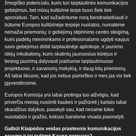
žmogiško potencialo, kuris turi tarptautinės komunikacijos
gebėjimus, bet mūsų kultūrinė terpė buvo šiek tiek
apsnūdusi. Tam, kad sužadintume norą bendradarbiauti ir
būtume Europos kultūrinėje terpėje nuolatos, numatėme
nemažai priemonių: ir gebėjimų stiprinimo centro steigimą,
kuris padėtų menininkams ir profesionalams ugdyti naujus
savo gebėjimus dirbti tarptautinėje aplinkoje, ir jaunimo
idėjų inkubatorių, kuris skatintų jaunuosius kūrėjus ir
tiesiog jaunimą dalyvauti įvairiuose tarptautiniuose
projektuose, ir savanorių mokyklą, ir daug kitų priemonių.
Aš labai tikiuosi, kad jos nebus pamirštos ir mes jas vis tiek
įgyvendinsime.
Europos Komisija yra labai protinga tuo atžvilgiu, kad
priverčia miestą nusiimti kaukes ir pažiūrėti į kartais labai
skaudžius dalykus, pasakyti sau, kad nesame tokie
nuostabūs ir gražūs, kokiais bandome visada pasirodyti.
Galbūt Klaipėdos veidas prastesnis komunikacijos
prasme ir tai nulėmė Kauno persvarą?