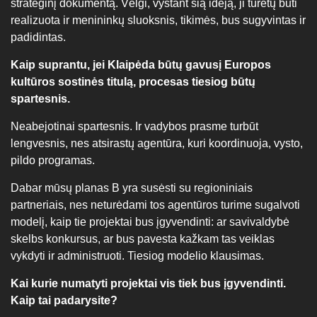
strateginį dokumentą. Vėlgi, vystant šią idėją, ji turėtų būti
realizuota ir menininkų sluoksnis, tikimės, bus sugyvintas ir
padidintas.
Kaip suprantu, jei Klaipėda būtų gavusį Europos
kultūros sostinės titulą, procesas tiesiog būtų
spartesnis.
Neabejotinai spartesnis. Ir vadybos prasme turbūt
lengvesnis, nes atsirastų agentūra, kuri koordinuoja, vysto,
pildo programas.
Dabar mūsų planas B yra susėsti su regioniniais
partneriais, nes neturėdami tos agentūros turime sugalvoti
modelį, kaip tie projektai bus įgyvendinti: ar savivaldybė
skelbs konkursus, ar bus pavesta kažkam tas veiklas
vykdyti ir administruoti. Tiesiog modelio klausimas.
Kai kurie numatyti projektai vis tiek bus įgyvendinti.
Kaip tai padarysite?