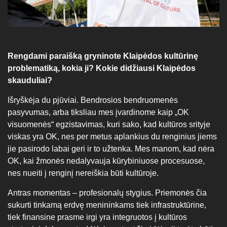
Rengdami paraišką gryninote Klaipėdos kultūrinę
problematiką, kokia ji? Kokie didžiausi Klaipėdos
skauduliai?
Išryškėja du pjūviai. Bendrosios bendruomenės
pasyvumas, arba tiksliau mes įvardinome kaip „OK
visuomenės“ egzistavimas, kuri sako, kad kultūros srityje
viskas yra OK, nes per metus aplankius du renginius jiems
jie pasirodo labai geri ir to užtenka. Mes manom, kad nėra
OK, kai žmonės nedalyvauja kūrybiniuose procesuose,
nes nueiti į renginį nereiškia būti kultūroje.
Antras momentas – profesionalų stygius. Priemonės čia
sukurti tinkamą erdvę menininkams tiek infrastruktūrine,
tiek finansine prasme irgi yra integruotos į kultūros