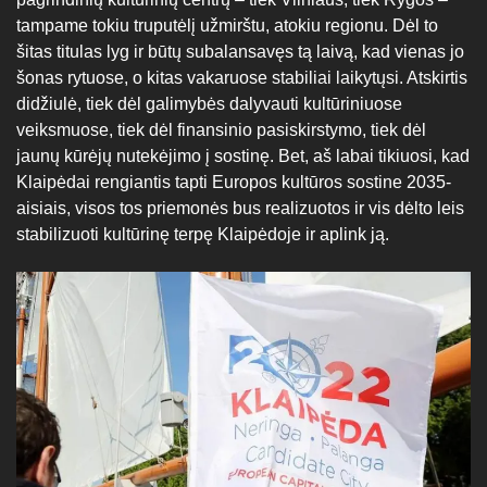
tampame tokiu truputėlį užmirštu, atokiu regionu. Dėl to
šitas titulas lyg ir būtų subalansavęs tą laivą, kad vienas jo
šonas rytuose, o kitas vakaruose stabiliai laikytųsi. Atskirtis
didžiulė, tiek dėl galimybės dalyvauti kultūriniuose
veiksmuose, tiek dėl finansinio pasiskirstymo, tiek dėl
jaunų kūrėjų nutekėjimo į sostinę. Bet, aš labai tikiuosi, kad
Klaipėdai rengiantis tapti Europos kultūros sostine 2035-
aisiais, visos tos priemonės bus realizuotos ir vis dėlto leis
stabilizuoti kultūrinę terpę Klaipėdoje ir aplink ją.