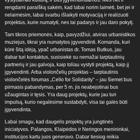
rengdami paraišką sakėm, kad labai norim laimėti, bet jei ir
nelaimėsim, labai svarbu išlaikyti motyvaciją ir realizuoti
projektus, kurie numatyti, nes tai padarys ir jau daro pokytį.
Tam tikros priemonės, kaip, pavyzdžiui, atviras urbanistikos
muziejus, tikrai yra numatytos įgyvendinti. Komanda, kuri
kūrė šitą idėją, ypač urbanistas dr. Tomas Butkus, jau
dabar turi kontaktus, susisiekė su nemažai tarptautinių
partnerių ir jau galvoja, kaip toliau vystyti projektą, kaip jį
įgyvendinti. Arba violončelių projektas – tarptautinis
violončelės forumas „Cello for Solidarity“ – jau šiemet bus
pirmasis pabandymas, per 5 m. jis neabejotinai bus
užaugintas ir tęsis. Yra daug projektų, kurie jau turi
impulsą, kurio negalėsime sustabdyti, visa tai galės būti
įgyvendinta.
Labai smagu, kad daugelis projektų yra jungtinės
iniciatyvos. Palangos, Klaipėdos ir Neringos menininkai,
institucijos kartu juos generavo. Dabar tiesiog reikia