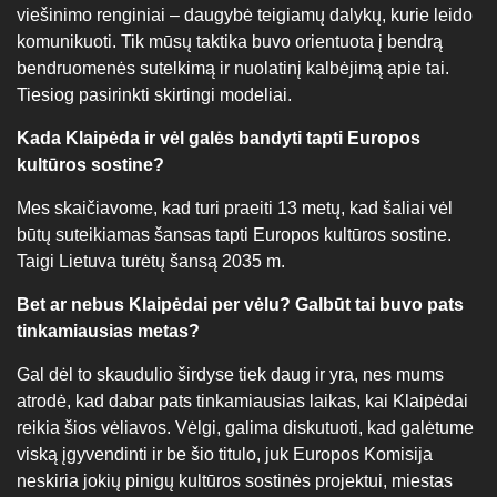
viešinimo renginiai – daugybė teigiamų dalykų, kurie leido
komunikuoti. Tik mūsų taktika buvo orientuota į bendrą
bendruomenės sutelkimą ir nuolatinį kalbėjimą apie tai.
Tiesiog pasirinkti skirtingi modeliai.
Kada Klaipėda ir vėl galės bandyti tapti Europos
kultūros sostine?
Mes skaičiavome, kad turi praeiti 13 metų, kad šaliai vėl
būtų suteikiamas šansas tapti Europos kultūros sostine.
Taigi Lietuva turėtų šansą 2035 m.
Bet ar nebus Klaipėdai per vėlu? Galbūt tai buvo pats
tinkamiausias metas?
Gal dėl to skaudulio širdyse tiek daug ir yra, nes mums
atrodė, kad dabar pats tinkamiausias laikas, kai Klaipėdai
reikia šios vėliavos. Vėlgi, galima diskutuoti, kad galėtume
viską įgyvendinti ir be šio titulo, juk Europos Komisija
neskiria jokių pinigų kultūros sostinės projektui, miestas