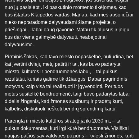
nuo jų pasislėpti. Iki paskutinio momento tikėjomės, kad
bus ištartas Klaipėdos vardas. Manau, kad mes absoliučiai
nieko nepraradome dalyvaudami šiame projekte, o
priešingai – labai daug gavome. Matau tik pliusus ir jeigu
bus dar viena galimybė dalyvauti, neabejotinai
dalyvausime.
Pirminis šokas, kad tavo miesto nepaskelbė, nuliūdina, bet,
kai įvertini dviejų metų patirtį ir tai, kas buvo padaryta
miesto, kultūros ir bendruomenės labui, – tai puikūs
rezultatai, kuriais galime tik džiaugtis. Dabar pagrindinis
motyvas, kaip visa tai realizuoti ir įgyvendinti. Per tuos
metus susitelkė bendruomenė, taigi buvo padarytas labai
didelis žingsnis, kad žmonės susiburtų ir pradėtų kurti,
kalbėtis, diskutuoti, ieškoti bendrų sprendimų kartu.
Parengta ir miesto kultūros strategija iki 2030 m., – tai
puikus dokumentas, kurį irgi kūrė bendruomenė. Visiškai
naujas pačios savivaldybės požiūris – kviesti žmones, kurti