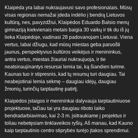
Klaipėda yra labai nukraujavusi savo profesionalais. Mūsų
visas regionas nemažai įdeda indėlio į bendrą Lietuvos
kultūrą, nes, pavyzdžiui, Klaipėdos Eduardo Balsio menų
gimnaziją kiekvienais metais baigia 30 vaikų ir tik du iš jų
lieka Klaipėdoje, vadinasi 28 padovanojam Lietuvai. Viena
vertus, labai džiugu, kad mūsų miestas geba paruošti
jaunus, perspektyvius kultūros veikėjus ir menininkus,
antra vertus, miestas žiauriai nukraujuoja, ir tie
neatsinaujinantys resursai lemia tai, ką šiandien turime.
Kaunas tuo ir stipresnis, kad tų resursų turi daugiau. Tai
neabejotinai lemia sėkmę – daugiau idėjų, daugiau
žmonių, turinčių tarptautinę patirtį.
Klaipėdos įstaigos ir menininkai dalyvauja tarptautiniuose
projektuose, tačiau tai yra daugiau riboto laiko
bendradarbiavimas, kai 2-3 m. įsitraukiame į projektus ir
toliau nebetęsiam tinklaveikos ryšių. Aš manau, kad Kauno
kaip tarptautinio centro stiprybės turėjo įtakos sprendimui.