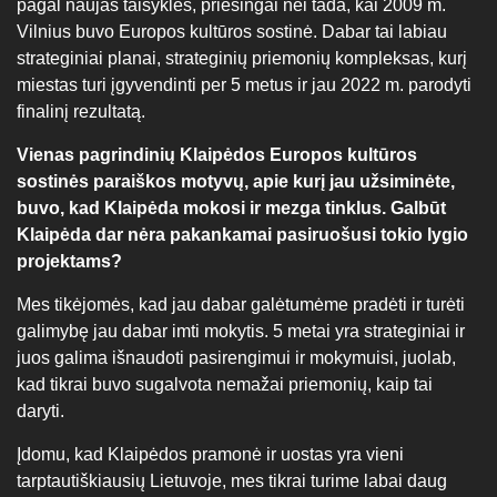
pagal naujas taisykles, priešingai nei tada, kai 2009 m.
Vilnius buvo Europos kultūros sostinė. Dabar tai labiau
strateginiai planai, strateginių priemonių kompleksas, kurį
miestas turi įgyvendinti per 5 metus ir jau 2022 m. parodyti
finalinį rezultatą.
Vienas pagrindinių Klaipėdos Europos kultūros
sostinės paraiškos motyvų, apie kurį jau užsiminėte,
buvo, kad Klaipėda mokosi ir mezga tinklus. Galbūt
Klaipėda dar nėra pakankamai pasiruošusi tokio lygio
projektams?
Mes tikėjomės, kad jau dabar galėtumėme pradėti ir turėti
galimybę jau dabar imti mokytis. 5 metai yra strateginiai ir
juos galima išnaudoti pasirengimui ir mokymuisi, juolab,
kad tikrai buvo sugalvota nemažai priemonių, kaip tai
daryti.
Įdomu, kad Klaipėdos pramonė ir uostas yra vieni
tarptautiškiausių Lietuvoje, mes tikrai turime labai daug