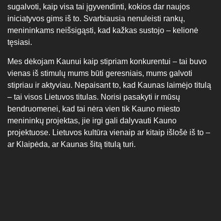
sugalvoti, kaip visa tai įgyvendinti, kokios dar naujos
iniciatyvos gims iš to. Svarbiausia nenuleisti rankų,
menininkams neišsigąsti, kad kažkas sustojo – kelionė
tęsiasi.
Mes dėkojam Kaunui kaip stipriam konkurentui – tai buvo
vienas iš stimulų mums būti geresniais, mums galvoti
stipriau ir aktyviau. Nepaisant to, kad Kaunas laimėjo titulą
– tai visos Lietuvos titulas. Norisi pasakyti ir mūsų
bendruomenei, kad tai nėra vien tik Kauno miesto
menininkų projektas, jie irgi gali dalyvauti Kauno
projektuose. Lietuvos kultūra vienaip ar kitaip išlošė iš to –
ar Klaipėda, ar Kaunas šitą titulą turi.