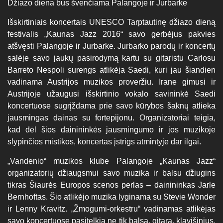
Džiazo diena bus švenčiama Palangoje ir Jurbarke
Išskirtiniais koncertais UNESCO Tarptautinę džiazo dieną
festivalis „Kaunas Jazz 2016“ savo gerbėjus pakvies
atšvęsti Palangoje ir Jurbarke. Jurbarko parodų ir koncertų
salėje savo jaukų pasirodymą kartu su gitaristu Carlosu
Barreto Nespoli surengs atlikėja Saedi, kuri jau šiandien
vadinama Austrijos muzikos proveržiu. Irane gimusi ir
Austrijoje užaugusi išskirtinio vokalo savininkė Saedi
koncertuose sugrįždama prie savo kūrybos šaknų atlieka
jausmingas dainas su fortepijonu. Organizatoriai teigia,
kad dėl šios dainininkės jausmingumo ir jos muzikoje
slypinčios mistikos, koncertas įstrigs atmintyje dar ilgai.
„Vandenio“ muzikos klube Palangoje „Kaunas Jazz“
organizatorių džiaugsmui savo muzika ir balsu džiugins
tikras Šiaurės Europos scenos perlas – dainininkas Jarle
Bernhoftas. Šio atlikėjo muzika lyginama su Stevie Wonder
ir Lenny Kravitz. „Žmogumi-orkestru“ vadinamas atlikėjas
savo koncertuose pasitelkia ne tik balsą, gitarą, klavišinius,