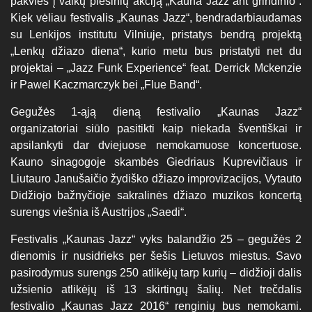
pakvies į vaikų piešinių akciją „Kauna Jazz ant grindinio“.
Kiek vėliau festivalis „Kaunas Jazz“, bendradarbiaudamas
su Lenkijos institutu Vilniuje, pristatys bendrą projektą
„Lenkų džiazo diena“, kurio metu bus pristatyti net du
projektai – „Jazz Funk Experience“ feat. Derrick Mckenzie
ir Pawel Kaczmarczyk bei „Flue Band“.
Gegužės 1-ąją dieną festivalio „Kaunas Jazz“
organizatoriai siūlo pasitikti kaip niekada šventiškai ir
apsilankyti dar dviejuose nemokamuose koncertuose.
Kauno sinagogoje skambės Giedriaus Kuprevičiaus ir
Liutauro Janušaičio žydiško džiazo improvizacijos, Vytauto
Didžiojo bažnyčioje sakralinės džiazo muzikos koncertą
surengs viešnia iš Austrijos „Saedi“.
Festivalis „Kaunas Jazz“ vyks balandžio 25 – gegužės 2
dienomis ir nusidrieks per šešis Lietuvos miestus. Savo
pasirodymus surengs 250 atlikėjų tarp kurių – didžioji dalis
užsienio atlikėjų iš 13 skirtingų šalių. Net trečdalis
festivalio „Kaunas Jazz 2016“ renginių bus nemokami.