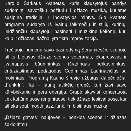
Karolio Šarkaus kvartetas, kuris klausytojus bandys
sudominti savotišku požiūriu į džiazo muziką, kuriame
susipina tradicija ir inovatyvios mintys. Šio kvarteto
programa sudaryta iš įvairių laikmečių ir stilių kūrinių,
leidžiančių klausytojui pasinerti į muzikinę kelionę, kuri
kaip ir džiazas, dažnai yra tikra improvizacija.
Trečiuoju numeriu savo pasirodymą Senamiesčio scenoje
atliks Lietuvos džiazo scenos veteranas, ekspresyvus ir
įvairiapusis būgnininkas, išradingas perkusininkas,
entuziastingas pedagogas Gediminas Laurinavičius su
mokiniais. Programą Kauno širdyje užbaigs klaipėdiečiai
„Funk-In“. Tai – jaunų atlikėjų grupė, kuri žavi savo
kūrybiškumu ir gera energija. Grupė aktyviai koncertuoja
tiek kultūriniuose renginiuose, tiek džiazo festivaliuose, kur
atlieka soul, mooth jazz, funk, r‘n‘b stiliaus muziką.
„Džiazo gatvės“ naujovės – penkios scenos ir džiazas
šokio ritmu