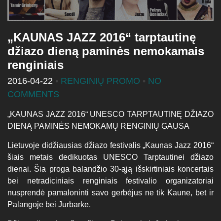
„KAUNAS JAZZ 2016“ tarptautinę
džiazo dieną paminės nemokamais
renginiais
2016-04-22
•
RENGINIŲ PROMO
•
NO
COMMENTS
„KAUNAS JAZZ 2016“ UNESCO TARPTAUTINĘ DŽIAZO
DIENĄ PAMINĖS NEMOKAMŲ RENGINIŲ GAUSA
Lietuvoje didžiausias džiazo festivalis „Kaunas Jazz 2016“
šiais metais dedikuotas UNESCO Tarptautinei džiazo
dienai. Šia proga balandžio 30-ąją išskirtiniais koncertais
bei netradiciniais renginiais festivalio organizatoriai
nusprendė pamaloninti savo gerbėjus ne tik Kaune, bet ir
Palangoje bei Jurbarke.