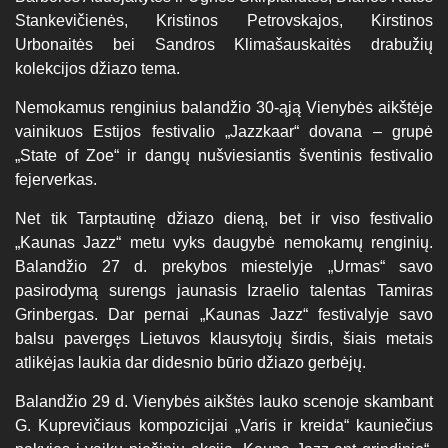
Stankevičienės, Kristinos Petrovskajos, Kirstinos
Urbonaitės bei Sandros Klimašauskaitės drabužių
kolekcijos džiazo tema.
Nemokamus renginius balandžio 30-ąją Vienybės aikštėje
vainikuos Estijos festivalio „Jazzkaar“ dovana – grupė
„State of Zoe“ ir dangų nušviesiantis šventinis festivalio
fejerverkas.
Net tik Tarptautinę džiazo dieną, bet ir viso festivalio
„Kaunas Jazz“ metu vyks daugybė nemokamų renginių.
Balandžio 27 d. prekybos miestelyje „Urmas“ savo
pasirodymą surengs jaunasis Izraelio talentas Tamiras
Grinbergas. Dar pernai „Kaunas Jazz“ festivalyje savo
balsu pavergęs Lietuvos klausytojų širdis, šiais metais
atlikėjas laukia dar didesnio būrio džiazo gerbėjų.
Balandžio 29 d. Vienybės aikštės lauko scenoje skambant
G. Kuprevičiaus kompozicijai „Varis ir kreida“ kauniečius