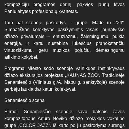
kompozicijų programos derinį, pakvies jaunų Ievos
Paniulaitytės profesionalų kvartetas.
Taip pat scenoje pasirodys – grupė „Made in 234“.
Simpatiškas kolektyvas pasižymintis visais jaunatviško
džiazo privalumais – entuziazmu, žaismingumu, puikia
energija, ir kartu nustebina lūkesčius pranokstančiu
virtuoziškumu, geru muzikos pojūčiu, dėmesingumu
atlikimo kokybei.
Programą Miesto sodo scenoje vainikuos instinktyvaus
džiazo ekskursijos projektas „KAUNAS ZOO“. Tradicinėje
Senamiesčio (Vilniaus g./A. Mapų g. sankryžoje) scenoje
gerbėjų laukia dar keturi kolektyvai.
Senamiesčio scena
Pirmoji Senamiesčio scenoje savo balsais žavės
kompozitoriaus Artūro Noviko džiazo mokyklos vokalinė
grupė „COLOR JAZZ“. Iš karto po jų pasirodymą surengs