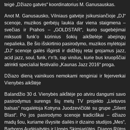
teigė „Džiazo gatvės“ koordinatorius M. Ganusauskas.
Anot M. Ganusausko, Vilniaus gatvėje įsikursiančioje „DJ“
scenoje, muzikos gerbėjų laukia dar viena staigmena –
svečias ir Prahos – „GOLDSTAR“, kurio sugebėjimai
miksuoti funk’o kūrinius šokių aikštelėje abejingų
nepalieka. Be šio išskirtinio pasirodymo, muzikos mylėtojai
„DJ“ scenoje galės išgirsti ir didžėjų retai grojamus jazz,
acid jazz, soul, funk, r‘n‘b, rap vinilus, kurie bus kruopščiai
atrinkti specialiai festivalio „Kaunas Jazz 2016“ proga.
Džiazo dieną vainikuos nemokami renginiai ir fejerverkai
Vienybės aikštėje
Balandžio 30 d. Vienybės aikštėje po atviru dangumi savo
pasirodymus surengs šių metų TV projekto „Lietuvos
balsas“ nugalėtoja Kotryna Juodzevičiūtė su grupe „Silent
Blast“. Po jos pasirodymo scenoje tradiciškai – džiazo
madų šou, kuriame išvysite dailės ir dizaino studijos „Mes“,
Barboros Audėjaitytės ir Ugnės Skirpiariūtės, Dianos Rūtos