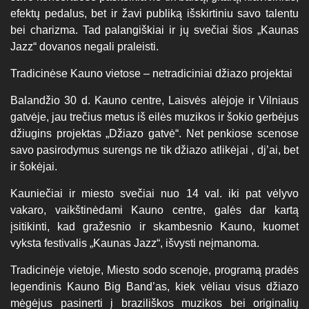
efektų pedalus, bet ir žavi publiką išskirtiniu savo talentu
bei charizma. Tad palangiškiai ir jų svečiai šios „Kaunas
Jazz“ dovanos negali praleisti.
Tradicinėse Kauno vietose – netradiciniai džiazo projektai
Balandžio 30 d. Kauno centre, Laisvės alėjoje ir Vilniaus
gatvėje, jau trečius metus iš eilės muzikos ir šokio gerbėjus
džiugins projektas „Džiazo gatvė“. Net penkiose scenose
savo pasirodymus surengs ne tik džiazo atlikėjai , dj’ai, bet
ir šokėjai.
Kauniečiai ir miesto svečiai nuo 14 val. iki pat vėlyvo
vakaro, vaikštinėdami Kauno centre, galės dar kartą
įsitikinti, kad gražesnio ir skambesnio Kauno, kuomet
vyksta festivalis „Kaunas Jazz“, išvysti neįmanoma.
Tradicinėje vietoje, Miesto sodo scenoje, programą pradės
legendinis Kauno Big Band’as, kiek vėliau visus džiazo
mėgėjus pasinerti į braziliškos muzikos bei originalių