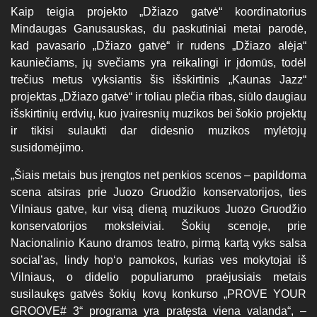
Kaip teigia projekto „Džiazo gatvė“ koordinatorius
Mindaugas Ganusauskas, du paskutiniai metai parodė,
kad pavasario „Džiazo gatvė“ ir rudens „Džiazo alėja“
kauniečiams, jų svečiams yra reikalingi ir įdomūs, todėl
trečius metus vyksiantis šis išskirtinis „Kaunas Jazz“
projektas „Džiazo gatvė“ ir toliau plečia ribas, siūlo daugiau
išskirtinių erdvių, kuo įvairesnių muzikos bei šokio projektų
ir tikisi sulaukti dar didesnio muzikos mylėtojų
susidomėjimo.
„Šiais metais bus įrengtos net penkios scenos – papildoma
scena atsiras prie Juozo Gruodžio konservatorijos, ties
Vilniaus gatve, kur visą dieną muzikuos Juozo Gruodžio
konservatorijos moksleiviai. Šokių scenoje, prie
Nacionalinio Kauno dramos teatro, pirmą kartą vyks salsa
social’as, lindy hop‘o pamokos, kurias ves mokytojai iš
Vilniaus, o didelio populiarumo praėjusiais metais
susilaukęs gatvės šokių kovų konkurso „PROVE YOUR
GROOVE# 3“ programa yra pratęsta viena valanda“, –