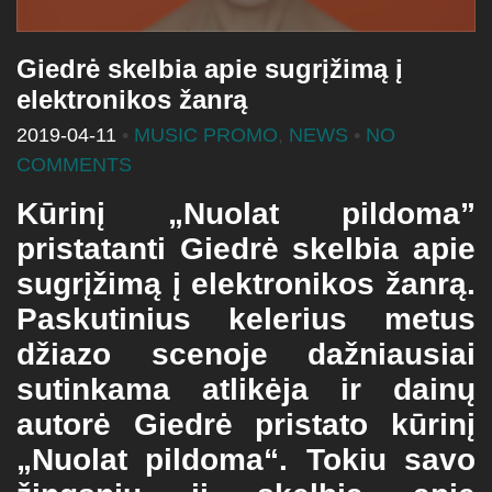
Giedrė skelbia apie sugrįžimą į
elektronikos žanrą
2019-04-11
•
MUSIC PROMO
,
NEWS
•
NO
COMMENTS
Kūrinį „Nuolat pildoma”
pristatanti Giedrė skelbia apie
sugrįžimą į elektronikos žanrą.
Paskutinius kelerius metus
džiazo scenoje dažniausiai
sutinkama atlikėja ir dainų
autorė Giedrė pristato kūrinį
„Nuolat pildoma“. Tokiu savo