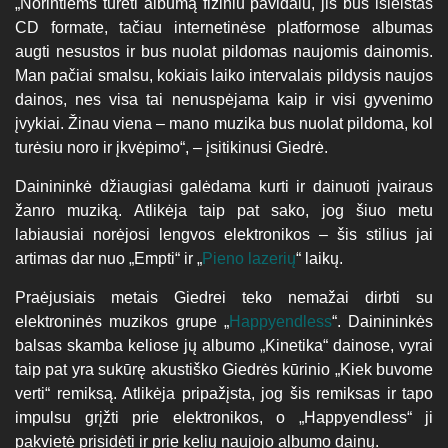
„Norintiems turėti albumą fiziniu pavidalu, jis bus išleistas
CD formate, tačiau internetinėse platformose albumas
augti nesustos ir bus nuolat pildomas naujomis dainomis.
Man pačiai smalsu, kokiais laiko intervalais pildysis naujos
dainos, nes visa tai nenuspėjama kaip ir visi gyvenimo
įvykiai. Žinau viena – mano muzika bus nuolat pildoma, kol
turėsiu noro ir įkvėpimo“, – įsitikinusi Giedrė.
Dainininkė džiaugiasi galėdama kurti ir dainuoti įvairaus
žanro muziką. Atlikėja taip pat sako, jog šiuo metu
labiausiai norėjosi lengvos elektronikos – šis stilius jai
artimas dar nuo „Empti“ ir „
Pieno lazerių
“ laikų.
Praėjusiais metais Giedrei teko nemažai dirbti su
elektroninės muzikos grupe „
Happyendless
“. Dainininkės
balsas skamba keliose jų albumo „Kinetika“ dainose, vyrai
taip pat yra sukūrę akustiško Giedrės kūrinio „Kiek buvome
verti“ remiksą. Atlikėja pripažįsta, jog šis remiksas ir tapo
impulsu grįžti prie elektronikos, o „Happyendless“ ji
pakvietė prisidėti ir prie kelių naujojo albumo dainų.