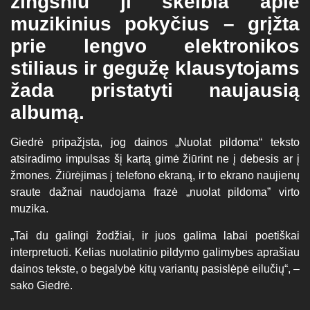
žingsniu ji skelbia apie
muzikinius pokyčius – grįžta
prie lengvo elektronikos
stiliaus ir gegužę klausytojams
žada pristatyti naujausią
albumą.
Giedrė pripažįsta, jog dainos „Nuolat pildoma“ teksto
atsiradimo impulsas šį kartą gimė žiūrint ne į debesis ar į
žmones. Žiūrėjimas į telefono ekraną, ir to ekrano naujienų
sraute dažnai naudojama frazė „nuolat pildoma” virto
muzika.
„Tai du galingi žodžiai, ir juos galima labai poetiškai
interpretuoti. Kelias nuolatinio pildymo galimybes aprašiau
dainos tekste, o begalybė kitų variantų pasislėpė eilučių“, –
sako Giedrė.