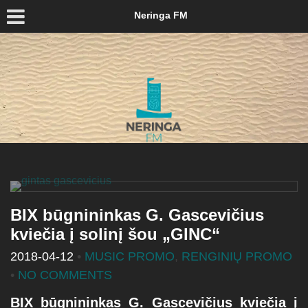
Neringa FM
BIX būgnininkas G. Gascevičius
kviečia į solinį šou „GINC“
2018-04-12
•
MUSIC PROMO
,
RENGINIŲ PROMO
•
NO COMMENTS
BIX būgnininkas G. Gascevičius kviečia į