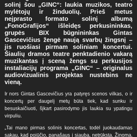
solinį šou „GINC“: laukia muzikos, teatro
mylėtojų ir žinduolių.
Prieš metus
neįprasto formato solinį albumą
„FonoGrafijos“ išleidęs perkusininkas,
grupės BIX būgnininkas Gintas
Gascevičius žengė naują svarbų žingsnį –
jis ruošiasi pirmam soliniam koncertui.
Šiaulių dramos teatre penktadienio vakarą
muzikantas į sceną žengs su perkusijos
instaliacijų programa „GINC“ – originalus
audiovizualinis projektas nustebins ne
vieną.
Ir nors Gintas Gascevičius yra patyręs scenos vilkas, o ir
koncertų per daugelį metų būta tiek, kad sunku ir
besuskaičiuoti, šįkart pasirodymo jis laukia su ypatingu
virpuliu.
„Tai mano pirmas solinis koncertas, todėl juokaudamas
sakau, kad pojūčio, panašaus į siaubą, netrūksta. Žinoma,