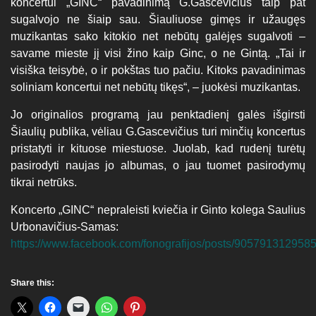
koncertui „GINC“ pavadinimą G.Gascevičius taip pat
sugalvojo ne šiaip sau. Šiauliuose gimęs ir užaugęs
muzikantas sako kitokio net nebūtų galėjęs sugalvoti –
savame mieste jį visi žino kaip Ginc, o ne Gintą. „Tai ir
visiška teisybė, o ir pokštas tuo pačiu. Kitoks pavadinimas
soliniam koncertui net nebūtų tikęs“, – juokėsi muzikantas.
Jo originalios programą jau penktadienį galės išgirsti
Šiaulių publika, vėliau G.Gascevičius turi minčių koncertus
pristatyti ir kituose miestuose. Juolab, kad rudenį turėtų
pasirodyti naujas jo albumas, o jau tuomet pasirodymų
tikrai netrūks.
Koncerto „GINC“ nepraleisti kviečia ir Ginto kolega Saulius
Urbonavičius-Samas:
https://www.facebook.com/fonografijos/posts/905791312958
Share this: