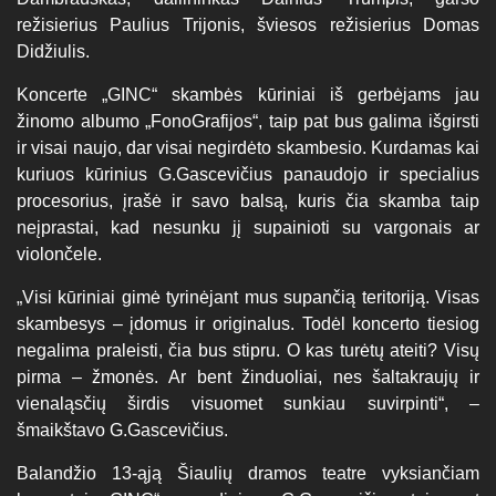
režisierius Paulius Trijonis, šviesos režisierius Domas
Didžiulis.
Koncerte „GINC“ skambės kūriniai iš gerbėjams jau
žinomo albumo „FonoGrafijos“, taip pat bus galima išgirsti
ir visai naujo, dar visai negirdėto skambesio. Kurdamas kai
kuriuos kūrinius G.Gascevičius panaudojo ir specialius
procesorius, įrašė ir savo balsą, kuris čia skamba taip
neįprastai, kad nesunku jį supainioti su vargonais ar
violončele.
„Visi kūriniai gimė tyrinėjant mus supančią teritoriją. Visas
skambesys – įdomus ir originalus. Todėl koncerto tiesiog
negalima praleisti, čia bus stipru. O kas turėtų ateiti? Visų
pirma – žmonės. Ar bent žinduoliai, nes šaltakraujų ir
vienaląsčių širdis visuomet sunkiau suvirpinti“, –
šmaikštavo G.Gascevičius.
Balandžio 13-ąją Šiaulių dramos teatre vyksiančiam