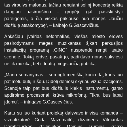
tas virpulys malonus, tačiau rengiant solinį koncertą reikia
daugiau pasiruošimo – grupėje gali pasiskirstyti
pareigomis, o čia viskas priklauso nuo manęs. Jaučiu
didžiulę atsakomybę“, – kalbėjo G.Gascevičius.
Anksčiau įvairias neformalias, viešas miesto erdves
pasirodymams mėgęs muzikantas šįkart perkusijos
instaliacijų programą „GINC“ nusprendė rengti teatro
scenoje. Tokią erdvę, pasak jo, padiktavo noras sukviesti
ne tik muziką, bet ir teatrą mėgstančią publiką.
„Mano sumanymas – surengti menišką koncertą, kuris tuo
pat metu būtų ir šou. Didelį dėmesį skyriau vizualizacijoms.
Scenoje taip pat bus didžiulis kiekis instrumentų, garso
apdirbimo procesoriai, krūva mikrofonų. Tikrai bus labai
įdomu“, – intrigavo G.Gascevičius.
Kartu su juo kuriant projektą dalyvavo ir visa komanda –
vizualizatorė Goda Mazrimaitė, dizaineris Vilmantas
Dambrauskas, dailininkas Dainius Trumpis, garso