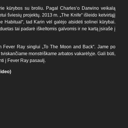
ie kūrybos su broliu. Pagal Charles‘o Darwino veikalą
tui šviesių projektų. 2013 m. „The Knife“ išleido ketvirtąjį
 Habitual“, tad Karin vėl galėjo atsidėti solinei kūrybai.
 duetas tai padarė iškeltomis galvomis ir ne kartą įsirašė į
jam Fever Ray singlui „To The Moon and Back“. Jame po
tviskančiame monstriškame arbatos vakarėlyje. Gali būti,
nti į Fever Ray pasaulį.
ideo)