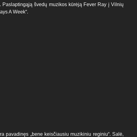
. Paslaptingąją švedų muzikos kūrėją Fever Ray į Vilnių
Days A Week“.
a pavadinęs „bene keisčiausiu muzikiniu reginiu“. Salė,