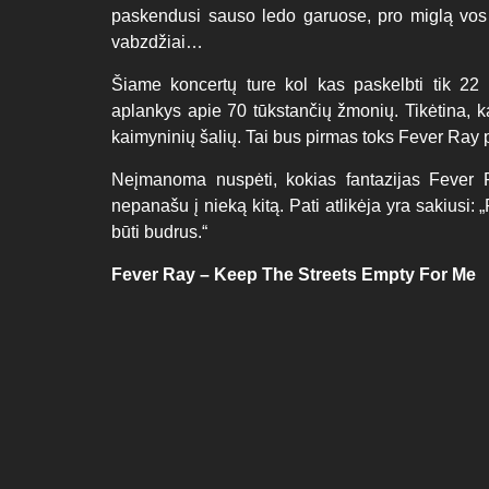
paskendusi sauso ledo garuose, pro miglą vos į
vabzdžiai…
Šiame koncertų ture kol kas paskelbti tik 22
aplankys apie 70 tūkstančių žmonių. Tikėtina, k
kaimyninių šalių. Tai bus pirmas toks Fever Ray pa
Neįmanoma nuspėti, kokias fantazijas Fever R
nepanašu į nieką kitą. Pati atlikėja yra sakiusi: „
būti budrus.“
Fever Ray – Keep The Streets Empty For Me