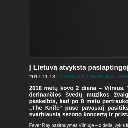
Į Lietuvą atvyksta paslaptingo
2017-11-13
•
ATOSTOGŲ SKAITINIAI
,
RE
2018 metų kovo 2 diena – Vilnius. 
derinančios švedų muzikos žvaig
paskelbta, kad po 8 metų pertrauko
„The Knife“ pusė pavasarį pasitik
svarbiausią sezono koncertą ir prist
Fever Ray pasirodymas Vilniuje – didelis įvykis 