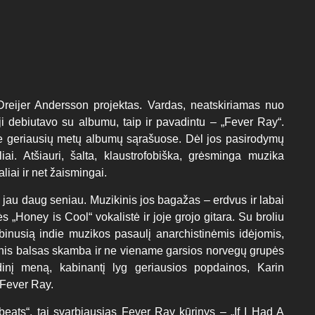
Dreijer Andersson projektas. Vardas, neatskiriamas nuo
i debiutavo su albumu, taip ir pavadintu – „Fever Ray“.
se geriausių metų albumų sąrašuose. Dėl jos pasirodymų
iai. Atšiauri, šalta, klaustrofobiška, grėsminga muzika
liai ir net žaismingai.
jau daug seniau. Muzikinis jos bagažas – erdvus ir labai
s „Honey is Cool“ vokalistė ir joje grojo gitara. Su broliu
binusią indie muzikos pasaulį anarchistinėmis idėjomis,
tinis balsas skamba ir ne viename garsios norvegų grupės
dinį meną, kabinantį lyg geriausios popdainos, Karin
 Fever Ray.
tbeats“, tai svarbiausias Fever Ray kūrinys – „If I Had A