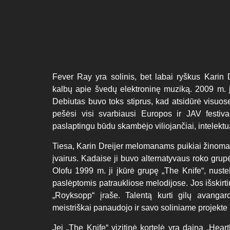
Fever Ray yra solinis, bet labai ryškus Karin 
kalbų apie švedų elektroninę muziką. 2009 m. j
Debiutas buvo toks stiprus, kad atsidūrė visuo
pešėsi visi svarbiausi Europos ir JAV festival
paslaptingu būdu skambėjo viliojančiai, intelektua
Tiesa, Karin Dreijer melomanams puikiai žinoma 
įvairus. Kadaise ji buvo alternatyvaus roko grupė
Olofu 1999 m. ji įkūrė grupę „The Knife“, nuste
paslėptomis patraukliose melodijose. Jos išskir
„Royksopp“ įraše. Talentą kurti gilų avangar
meistriškai panaudojo ir savo soliniame projekte
Jei „The Knife“ vizitinė kortelė yra daina „Hear