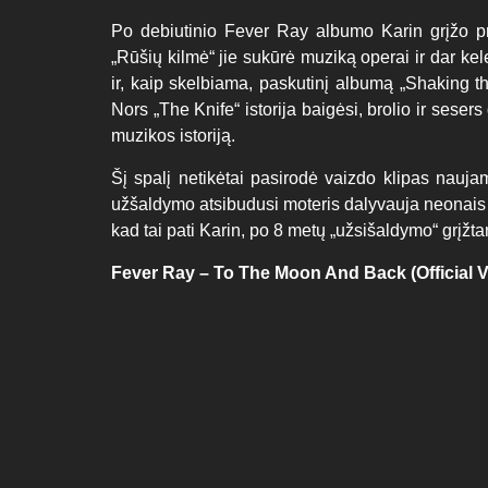
Po debiutinio Fever Ray albumo Karin grįžo pr
„Rūšių kilmė“ jie sukūrė muziką operai ir dar kele
ir, kaip skelbiama, paskutinį albumą „Shaking the
Nors „The Knife“ istorija baigėsi, brolio ir sesers
muzikos istoriją.
Šį spalį netikėtai pasirodė vaizdo klipas nau
užšaldymo atsibudusi moteris dalyvauja neonais 
kad tai pati Karin, po 8 metų „užsišaldymo“ grįžta
Fever Ray – To The Moon And Back (Official V