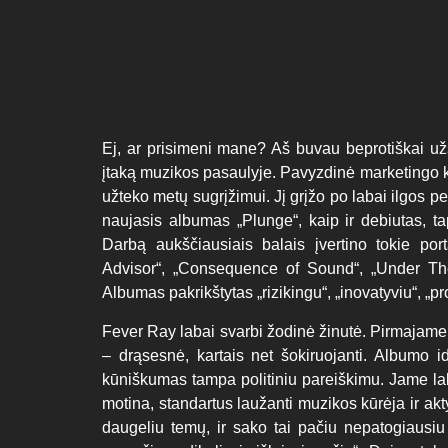
Ej, ar prisimeni mane? Aš buvau beprotiškai užsi
įtaką muzikos pasaulyje. Pavyzdinė marketingo ka
užteko metų sugrįžimui. Jį grįžo po labai ilgos p
naujasis albumas „Plunge“, kaip ir debiutas, ta
Darbą aukščiausiais balais įvertino tokie por
Advisor“, „Consequence of Sound“, „Under The 
Albumas pakrikštytas „rizikingu“, „inovatyviu“, „pro
Fever Ray labai svarbi žodinė žinutė. Pirmajame
– drąsesnė, kartais net šokiruojanti. Albumo i
kūniškumas tampa politiniu pareiškimu. Jame lab
motina, standartus laužanti muzikos kūrėja ir ak
daugeliu temų, ir sako tai pačiu nepatogiausi