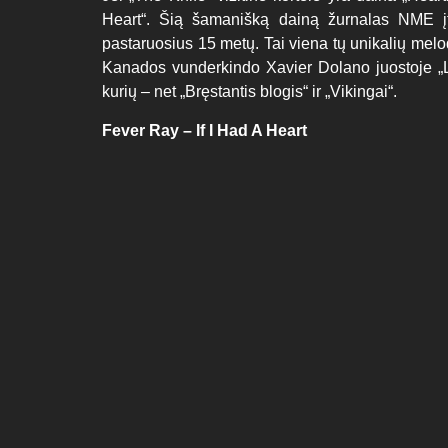
Heart“. Šią šamanišką dainą žurnalas NME įt
pastaruosius 15 metų. Tai viena tų unikalių melod
Kanados vunderkindo Xavier Dolano juostoje „La
kurių – net „Bręstantis blogis“ ir „Vikingai“.
Fever Ray – If I Had A Heart