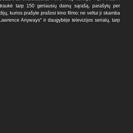
raukė tarp 150 geriausių dainų sąrašą, parašytų per
ijų, kurios prašyte prašosi kino filmo: ne veltui ji skamba
wrence Anyways“ ir daugybėje televizijos serialų, tarp