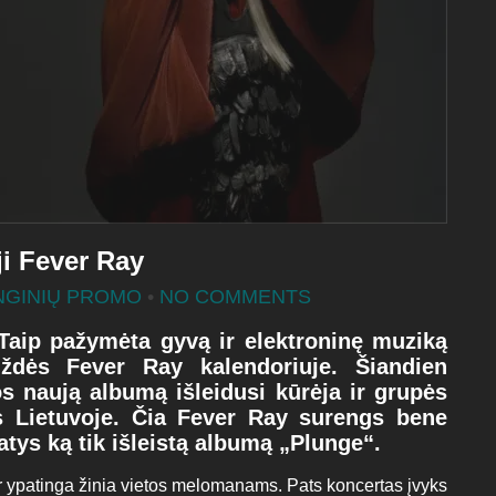
ji Fever Ray
NGINIŲ PROMO
•
NO COMMENTS
Taip pažymėta gyvą ir elektroninę muziką
ždės Fever Ray kalendoriuje. Šiandien
s naują albumą išleidusi kūrėja ir grupės
s Lietuvoje. Čia Fever Ray surengs bene
atys ką tik išleistą albumą „Plunge“.
ir ypatinga žinia vietos melomanams. Pats koncertas įvyks