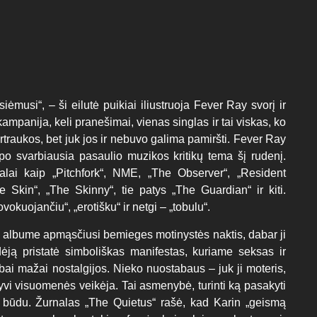
ėmusi“, – ši eilutė puikiai iliustruoja Fever Ray svorį ir
mpanija, keli pranešimai, vienas singlas ir tai viskas, ko
ertraukos, bet juk jos ir nebuvo galima pamiršti. Fever Ray
po svarbiausia pasaulio muzikos kritikų tema šį rudenį.
talai kaip „Pitchfork“, NME, „The Observer“, „Resident
Skin“, „The Skinny“, tie patys „The Guardian“ ir kiti.
vokuojančiu“, „erotišku“ ir netgi – „tobulu“.
 albume apmąsčiusi bemieges motinystės naktis, dabar ji
dėją pristatė simboliškas manifestas, kuriame seksas ir
ai mažai nostalgijos. Nieko nuostabaus – juk ji moteris,
tyvi visuomenės veikėja. Tai asmenybė, turinti ką pasakyti
u būdu. Žurnalas „The Quietus“ rašė, kad Karin „geismą