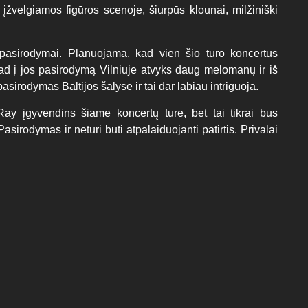
žvelgiamos figūros scenoje, šiurpūs klounai, milžiniški
 pasirodymai. Planuojama, kad vien šio turo koncertus
ad į jos pasirodymą Vilniuje atvyks daug melomanų ir iš
sirodymas Baltijos šalyse ir tai dar labiau intriguoja.
ay įgyvendins šiame koncertų ture, bet tai tikrai bus
Pasirodymas ir neturi būti atpalaiduojanti patirtis. Privalai