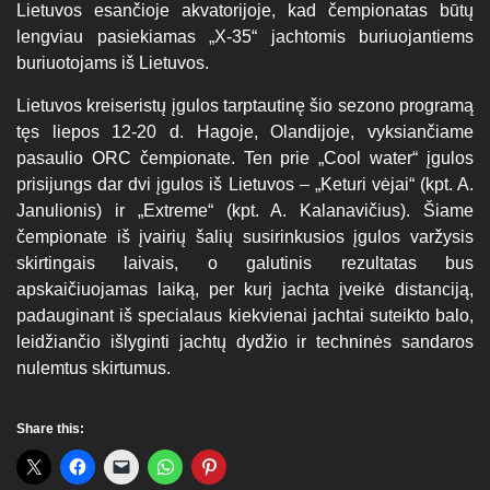
Lietuvos esančioje akvatorijoje, kad čempionatas būtų
lengviau pasiekiamas „X-35“ jachtomis buriuojantiems
buriuotojams iš Lietuvos.
Lietuvos kreiseristų įgulos tarptautinę šio sezono programą
tęs liepos 12-20 d. Hagoje, Olandijoje, vyksiančiame
pasaulio ORC čempionate. Ten prie „Cool water“ įgulos
prisijungs dar dvi įgulos iš Lietuvos – „Keturi vėjai“ (kpt. A.
Janulionis) ir „Extreme“ (kpt. A. Kalanavičius). Šiame
čempionate iš įvairių šalių susirinkusios įgulos varžysis
skirtingais laivais, o galutinis rezultatas bus
apskaičiuojamas laiką, per kurį jachta įveikė distanciją,
padauginant iš specialaus kiekvienai jachtai suteikto balo,
leidžiančio išlyginti jachtų dydžio ir techninės sandaros
nulemtus skirtumus.
Share this: