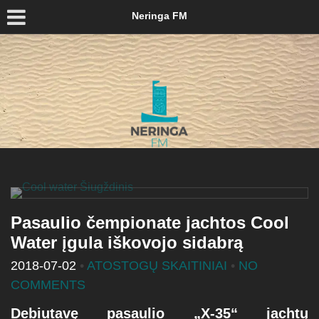
Neringa FM
Pasaulio čempionate jachtos Cool
Water įgula iškovojo sidabrą
2018-07-02
•
ATOSTOGŲ SKAITINIAI
•
NO
COMMENTS
Debiutavę pasaulio „X-35“ jachtų