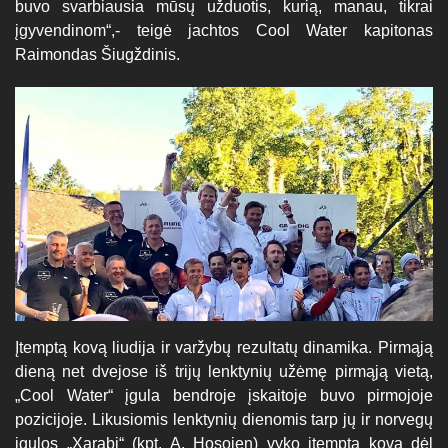
buvo svarbiausia mūsų užduotis, kurią, manau, tikrai
įgyvendinom“,- teigė jachtos Cool Water kapitonas
Raimondas Šiugždinis.
Įtemptą kovą liudija ir varžybų rezultatų dinamika. Pirmąją
dieną net dvejose iš trijų lenktynių užėmę pirmąją vietą,
„Cool Water“ įgula bendroje įskaitoje buvo pirmojoje
pozicijoje. Likusiomis lenktynių dienomis tarp jų ir norvegų
įgulos „Xarabi“ (kpt. A. Hosoien) vyko įtempta kova dėl