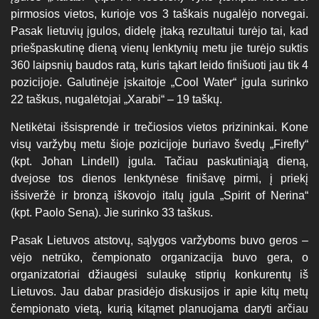
pirmosios vietos, kurioje vos 3 taškais nugalėjo norvegai.
Pasak lietuvių įgulos, didelę įtaką rezultatui turėjo tai, kad
priešpaskutinę dieną vienų lenktynių metu jie turėjo suktis
360 laipsnių baudos ratą, kuris tąkart leido finišuoti jau tik 4
pozicijoje. Galutinėje įskaitoje „Cool Water“ įgula surinko
22 taškus, nugalėtojai „Xarabi“ – 19 taškų.
Netikėtai išsisprendė ir trečiosios vietos prizininkai. Kone
visų varžybų metu šioje pozicijoje buriavo švedų „Firefly“
(kpt. Johan Lindell) įgula. Tačiau paskutiniąją dieną,
dvejose tos dienos lenktynėse finišavę pirmi, į priekį
išsiveržė ir bronzą iškovojo italų įgula „Spirit of Nerina“
(kpt. Paolo Sena). Jie surinko 33 taškus.
Pasak Lietuvos atstovų, sąlygos varžyboms buvo geros –
vėjo netrūko, čempionato organizacija buvo gera, o
organizatoriai džiaugėsi sulaukę stiprių konkurentų iš
Lietuvos. Jau dabar prasidėjo diskusijos ir apie kitų metų
čempionato vietą, kurią kitąmet planuojama daryti arčiau