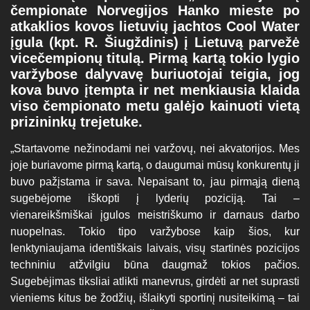
čempionate Norvegijos Hanko mieste po
atkaklios kovos lietuvių jachtos Cool Water
įgula (kpt. R. Šiugždinis) į Lietuvą parvežė
vicečempionų titulą. Pirmą kartą tokio lygio
varžybose dalyvavę buriuotojai teigia, jog
kova buvo įtempta ir net menkiausia klaida
viso čempionato metu galėjo kainuoti vietą
prizininkų trejetuke.
„Startavome nežinodami nei varžovų, nei akvatorijos. Mes
joje buriavome pirmą kartą, o daugumai mūsų konkurentų ji
buvo pažįstama ir sava. Nepaisant to, jau pirmąją dieną
sugebėjome iškopti į lyderių poziciją. Tai –
vienareikšmiškai įgulos meistriškumo ir darnaus darbo
nuopelnas. Tokio tipo varžybose kaip šios, kur
lenktyniaujama identiškais laivais, visų startinės pozicijos
techniniu atžvilgiu būna daugmaž tokios pačios.
Sugebėjimas tiksliai atlikti manevrus, girdėti ar net suprasti
vieniems kitus be žodžių, išlaikyti sportinį nusiteikimą – tai