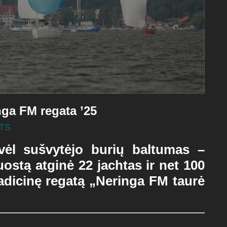
nga FM regata ’25
TS
 vėl sušvytėjo burių baltumas –
 uostą atginė
22 jachtas ir net 100
radicinę regatą
„Neringa FM taurė