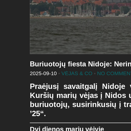
Buriuotojų fiesta Nidoje: Neri
2025-09-10
•
VĖJAS & CO
•
NO COMMEN
Praėjusį savaitgalį Nidoje
Kuršių marių vėjas į Nidos
buriuotojų
, susirinkusių į t
’25“
.
Dvi dienos marių vėjyje