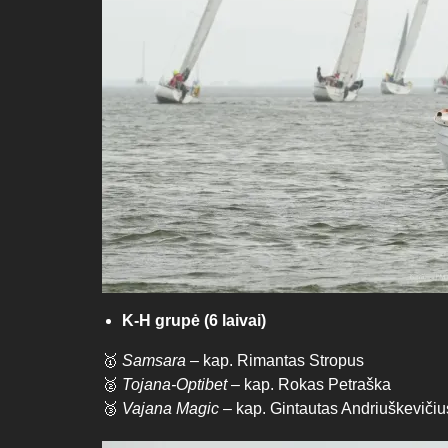
K-H grupė (6 laivai)
🥇
Samsara
– kap. Rimantas Stropus
🥈
Tojana-Optibet
– kap. Rokas Petraška
🥉
Vajana Magic
– kap. Gintautas Andriuškevičiu