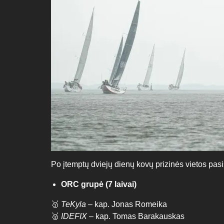
Po įtemptų dviejų dienų kovų prizinės vietos pasis
ORC grupė (7 laivai)
🥇
TeKyla
– kap. Jonas Romeika
🥈
IDEFIX
– kap. Tomas Barakauskas