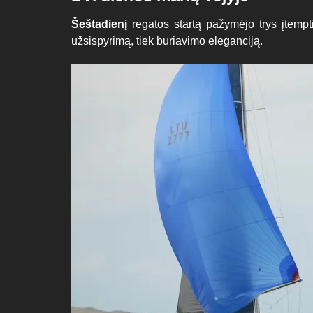
Šeštadienį
regatos startą pažymėjo trys įtempti
užsispyrimą, tiek buriavimo eleganciją.