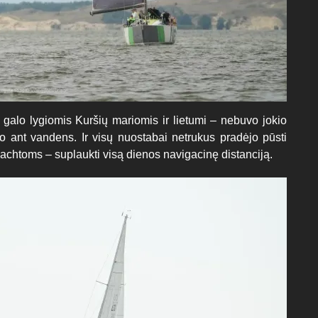
 galo lygiomis Kuršių mariomis ir lietumi – nebuvo jokio
arto ant vandens. Ir visų nuostabai netrukus pradėjo pūsti
o jachtoms – suplaukti visą dienos navigacinę distanciją.