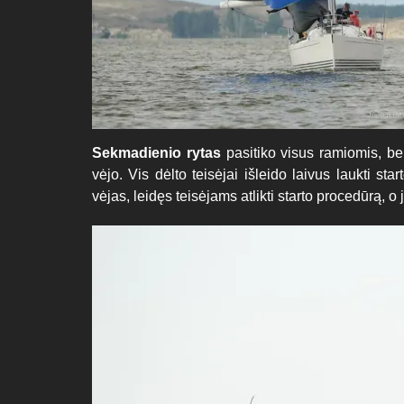
Sekmadienio rytas
pasitiko visus ramiomis, be
vėjo. Vis dėlto teisėjai išleido laivus laukti st
vėjas, leidęs teisėjams atlikti starto procedūrą, 