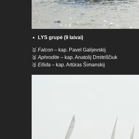
LYS grupė (9 laivai)
🥇
Falcon
– kap. Pavel Galijevskij
🥈
Aphrodite
– kap. Anatolij Dmitriščiuk
🥉
Ellida
– kap. Artūras Šimanskij