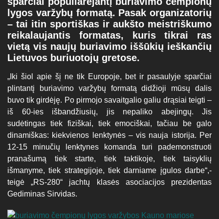
sparčiai populiarėjantį buriavimo čempionų
lygos varžybų formatą. Pasak organizatorių
– tai itin sportiškas ir aukšto meistriškumo
reikalaujantis formatas, kuris tikrai ras
vietą vis naujų buriavimo iššūkių ieškančių
Lietuvos buriuotojų gretose.
„Iki šiol apie šį ne tik Europoje, bet ir pasaulyje sparčiai
plintantį buriavimo varžybų formatą didžioji mūsų dalis
buvo tik girdėję. Po pirmojo savaitgalio galiu drąsiai teigti –
iš 60-ies išbandžiusių, jis nepaliko abejingų. Jis
sudėtingas tiek fiziškai, tiek emociškai, tačiau be galo
dinamiškas: kiekvienos lenktynės – vis nauja istorija. Per
12-15 minučių lenktynes komanda turi pademonstruoti
pranašumą tiek starte, tiek taktikoje, tiek taisyklių
išmanyme, tiek strategijoje, tiek darniame įgulos darbe“,-
teigė „RS-280“ jachtų klasės asociacijos prezidentas
Gediminas Sirvidas.