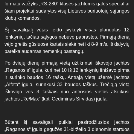
formatu varžytis „RS-280“ klasės jachtomis galės specialiai
šiam projektui sudarytos visų Lietuvos buriuotojų sąjungos
klubų komandos.
Šį savaitgalį vėjas leido įvykdyti visas planuotas 12
lenktynių, tačiau sąlygos nebuvo paprastos. Pirmąją dieną
vėjo greitis gūsiuose kartais siekė net iki 8-9 m/s, iš dalyvių
pareikalaudamas nemenkų pastangų.
Po dviejų dienų pirmąją vietą užtikrintai iškovojo jachtos
„Raganosis“ įgula, kuri net 10 iš 12 lenktynių finišavo pirma
ir surinko baudos 16 taškų. Antrąją vietą užėmė jachtos
„Alfeta“ įgula, surinkusi 33 baudos taškus. Trečiąją vietą
iškovojo vos 3 taškais nuo antrosios vietos atsilikusi
jachtos „Re/Max“ (kpt. Gediminas Sirvidas) įgula.
Būtent šį savaitgalį puikiai pasirodžiusios jachtos
„Raganosis“ įgula gegužės 31-birželio 3 dienomis startuos