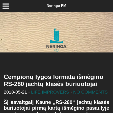
Neringa FM
Čempionų lygos formatą išmėgino
RS-280 jachtų klasės buriuotojai
2018-05-21
•
LIFE IMPROVERS
•
NO COMMENTS
Šį savaitgalį Kaune „RS-280“ jachtų klasės
buriuotojai pirmą kartą išmėgino pasaulyje