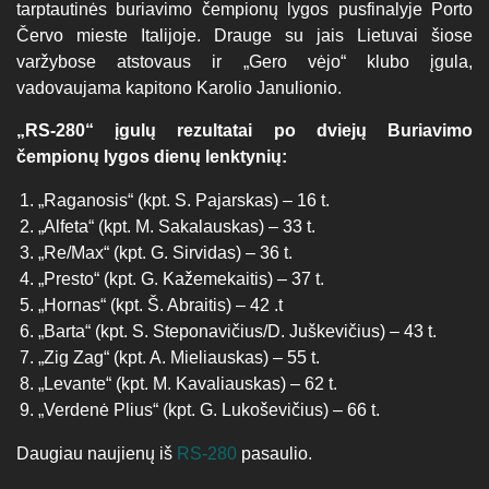
tarptautinės buriavimo čempionų lygos pusfinalyje Porto
Červo mieste Italijoje. Drauge su jais Lietuvai šiose
varžybose atstovaus ir „Gero vėjo“ klubo įgula,
vadovaujama kapitono Karolio Janulionio.
„RS-280“ įgulų rezultatai po dviejų Buriavimo
čempionų lygos dienų lenktynių:
„Raganosis“ (kpt. S. Pajarskas) – 16 t.
„Alfeta“ (kpt. M. Sakalauskas) – 33 t.
„Re/Max“ (kpt. G. Sirvidas) – 36 t.
„Presto“ (kpt. G. Kažemekaitis) – 37 t.
„Hornas“ (kpt. Š. Abraitis) – 42 .t
„Barta“ (kpt. S. Steponavičius/D. Juškevičius) – 43 t.
„Zig Zag“ (kpt. A. Mieliauskas) – 55 t.
„Levante“ (kpt. M. Kavaliauskas) – 62 t.
„Verdenė Plius“ (kpt. G. Lukoševičius) – 66 t.
Daugiau naujienų iš
RS-280
pasaulio.