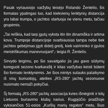
Pasak vyriausiojo varžybų teisėjo Rolando Žentelio, šis
formatas ypatingas tuo, kad kiekvienų lenktynių distancija
yra labai trumpa, o jachtos startuoja ne vienu metu, tačiau
grupėmis.
„Tai reiškia, kad tarp įgulų vyksta itin itin dinamiška ir artima
kova. Trumpoje distancijoje svarbiausias tampa nebe tiek
jachtos gebėjimas įgyti didelį greitį, kiek vairininko ir įgulos
meistriškumas manevruojant“,- teigia R. Žentelis.
Sirvydo teigimu, po šio savaitgalio jis jau gavo siūlymų
koreguoti sezono tvarkaraštį ir kitas varžybas keisti būtent
šio formato lenktynėmis. Jei šios mintys sulauks palaikymo
iš visų buriuotojų, ateities „RS-280“ jachtų sezonuose
nusimato nemaži pokyčiai.
Šį formatą „RS-280“ jachtų asociacija kvies išmėginti ir kitų
Lietuvos buriavimo klubų narius. Rugpjūčio pradžioje
vyksiančios 51-osios „Kuršių marių regatos“ metu, šiuo