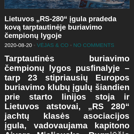
Lietuvos „RS-280“ įgula pradeda
kovą tarptautinėje buriavimo
čempionų lygoje
2020-08-20
•
VĖJAS & CO
•
NO COMMENTS
Tarptautinės buriavimo
čempionų lygos pusfinalyje –
tarp 23 stipriausių Europos
buriavimo klubų įgulų šiandien
prie starto linijos stoja ir
Lietuvos atstovai, „RS 280“
jachtų klasės asociacijos
įgula, vadovaujama kapitono