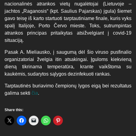
nacionalinės atrankos vietų nugalėtojai (Lietuvoje –
jachtos „Raganosis“ (kpt. Saulius Pajarskas) įgula) šiemet
gavo teisę iš karto startuoti tarptautiniame finale, kuris vyks
spalį Italijoje, Porto Červo mieste. Toks, sutrumpintas
atrankos principas pritaikytas atsižvelgiant į covid-19
situaciją.
Pasak A. Mieliausko, į saugumą dėl šio viruso pusfinalio
organizatoriai žvelgia itin atsakingai. Įguloms kiekvieną
dieną tikrinama temperatūra, krante vaikštoma su
kaukėmis, sudarytos sąlygos dezinfekuoti rankas.
Tarptautinės buriavimo čempionų lygos eigą bei rezultatus
galima sekti
čia
.
Share this: