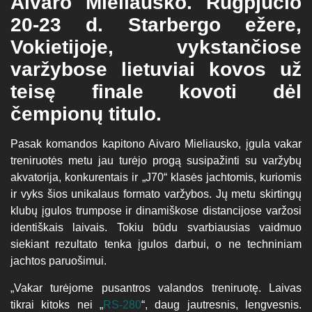
Aivaro Mieliausko. Rugpjūčio
20-23 d. Starbergo ežere,
Vokietijoje, vykstančiose
varžybose lietuviai kovos už
teisę finale kovoti dėl
čempionų titulo.
Pasak komandos kapitono Aivaro Mieliausko, įgula vakar
treniruotės metu jau turėjo progą susipažinti su varžybų
akvatorija, konkurentais ir „J70“ klasės jachtomis, kuriomis
ir vyks šios unikalaus formato varžybos. Jų metu skirtingų
klubų įgulos trumpose ir dinamiškose distancijose varžosi
identiškais laivais. Tokiu būdu svarbiausias vaidmuo
siekiant rezultato tenka įgulos darbui, o ne techniniam
jachtos paruošimui.
„Vakar turėjome pusantros valandos treniruotę. Laivas
tikrai kitoks nei „
RS-280
“, daug jautresnis, lengvesnis.