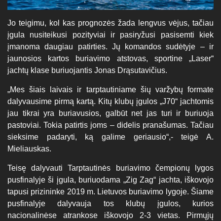
Jo teigimu, kol kas prognozės žada lengvus vėjus, tačiau
įgula nusiteikusi pozityviai ir pasiryžusi pasisemti kiek
įmanoma daugiau patirties. Jų komandos sudėtyje – ir
jaunosios kartos buriavimo atstovas, sportine „Laser“
jachtų klase buriuojantis Jonas Drąsutavičius.
„Mes šiais laivais ir tarptautiniame šių varžybų formate
dalyvausime pirmą kartą. Kitų klubų įgulos „J70“ jachtomis
jau tikrai yra buriavusios, galbūt net jas turi ir buriuoja
pastoviai. Tokia patirtis joms – didelis pranašumas. Tačiau
sieksime padaryti, ką galime geriausio“,- teigė A.
Mieliauskas.
Teisę dalyvauti Tarptautinės buriavimo čempionų lygos
pusfinalyje ši įgula, buriuodama „Zig Zag“ jachta, iškovojo
tapusi prizininke 2019 m. Lietuvos buriavimo lygoje. Šiame
pusfinalyje dalyvauja tos klubų įgulos, kurios
nacionalinėse atrankose iškovojo 2-3 vietas. Pirmųjų