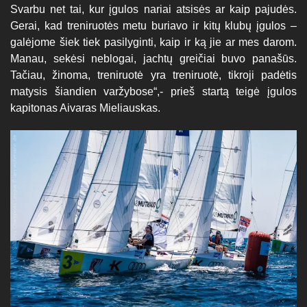
Svarbu net tai, kur įgulos nariai atsisės ar kaip pajudės.
Gerai, kad treniruotės metu buriavo ir kitų klubų įgulos –
galėjome šiek tiek pasilyginti, kaip ir ką jie ar mes darom.
Manau, sekėsi neblogai, jachtų greičiai buvo panašūs.
Tačiau, žinoma, treniruotė yra treniruotė, tikroji padėtis
matysis šiandien varžybose“,- prieš startą teigė įgulos
kapitonas Aivaras Mieliauskas.