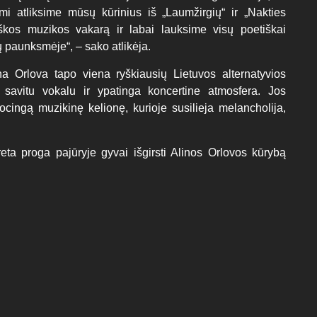
i atliksime mūsų kūrinius iš „Laumžirgių“ ir „Nakties
škos muzikos vakarą ir labai lauksime visų poetiškai
 paunksmėje“, – sako atlikėja.
a Orlova tapo viena ryškiausių Lietuvos alternatyvios
a, savitu vokalu ir ypatinga koncertine atmosfera. Jos
ocingą muzikinę kelionę, kurioje susilieja melancholija,
ta proga pajūryje gyvai išgirsti Alinos Orlovos kūrybą