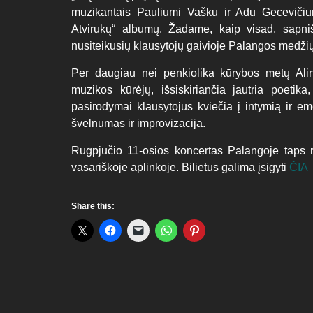
muzikantais Pauliumi Vašku ir Adu Gecevičium
Atvirukų“ albumų. Žadame, kaip visad, sapni
nusiteikusių klausytojų gaivioje Palangos medžių
Per daugiau nei penkiolika kūrybos metų Alin
muzikos kūrėjų, išsiskiriančia jautria poetik
pasirodymai klausytojus kviečia į intymią ir em
švelnumas ir improvizacija.
Rugpjūčio 11-osios koncertas Palangoje taps re
vasariškoje aplinkoje. Bilietus galima įsigyti
ČIA
Share this: