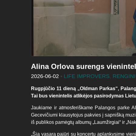
Alina Orlova surengs vienintel
2026-06-02
•
LIFE IMPROVERS
,
RENGIN
Rugpjūčio 11 dieną
„
Oldman Parkas
“
, Palan
Tai bus vienintelis atlikėjos pasirodymas Liet
Jaukiame ir atmosferiškame Palangos parke Al
Gecevičiumi klausytojus pakvies į sapnišką muzi
iš publikos pamėgtų albumų „Laumžirgiai“ ir „Nakt
„Šią vasarą pajūrį su koncertu aplankysime vien