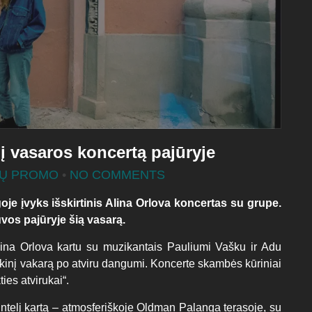
į vasaros koncertą pajūryje
IŲ PROMO
•
NO COMMENTS
goje
į
vyks išskirtinis Alina Orlova koncertas su grupe.
uvos pajūryje šią vasarą.
ina Orlova kartu su muzikantais Pauliumi Vašku ir Adu
kinį vakarą po atviru dangumi. Koncerte skambės kūriniai
ies atvirukai“.
intelį kartą – atmosferiškoje Oldman Palanga terasoje, su