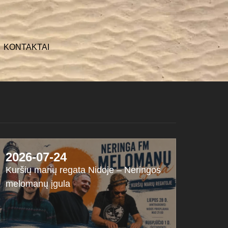
KONTAKTAI
2026-07-24
Kuršių marių regata Nidoje – Neringos
melomanų įgula