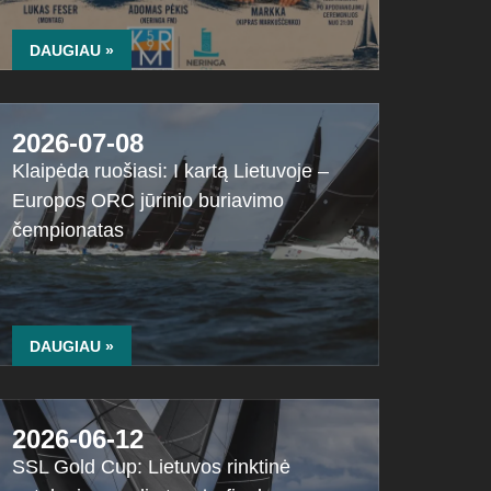
DAUGIAU »
2026-07-08
Klaipėda ruošiasi: I kartą Lietuvoje –
Europos ORC jūrinio buriavimo
čempionatas
DAUGIAU »
2026-06-12
SSL Gold Cup: Lietuvos rinktinė