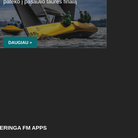
pateko į pasaulio taurės finalą
DAUGIAU »
ERINGA FM APPS