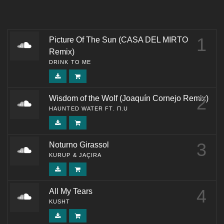
1
Picture Of The Sun (CASA DEL MIRTO
Remix)
DRINK TO ME
2
Wisdom of the Wolf (Joaquín Cornejo Remix)
HAUNTED WATER FT. Π.U
3
Noturno Girassol
KURUP & JAÇIRA
4
All My Tears
KUSHT