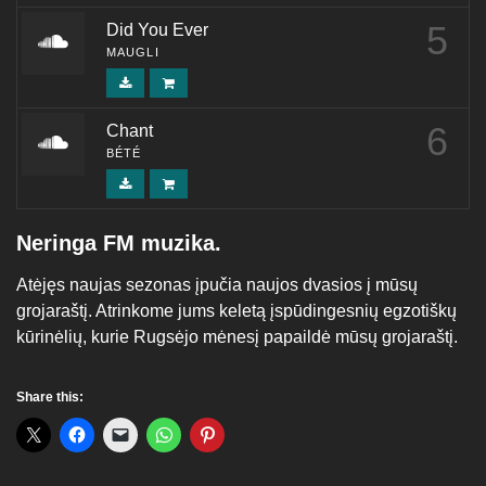
5
Did You Ever
MAUGLI
6
Chant
BÉTÉ
Neringa FM muzika.
Atėjęs naujas sezonas įpučia naujos dvasios į mūsų
grojaraštį. Atrinkome jums keletą įspūdingesnių egzotiškų
kūrinėlių, kurie Rugsėjo mėnesį papaildė mūsų grojaraštį.
Share this: